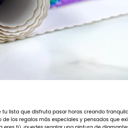
 tu lista que disfruta pasar horas creando tranqui
de los regalos más especiales y pensados ​​que exi
a eres tú, ¡puedes regalar una pintura de diamant