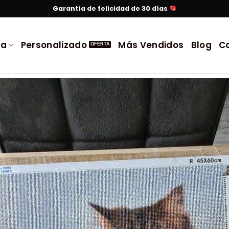
Garantía de felicidad de 30 días
da
Personalizado
Más Vendidos
Blog
C