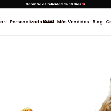
Garantía de felicidad de 30 días
da
Personalizado
Más Vendidos
Blog
C