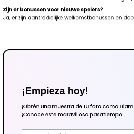
Zijn er bonussen voor nieuwe spelers?
Ja, er zijn aantrekkelijke welkomstbonussen en do
¡Empieza hoy!
¡Obtén una muestra de tu foto como Diamo
¡Conoce este maravilloso pasatiempo!