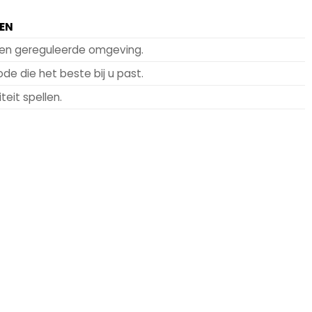
EN
en gereguleerde omgeving.
de die het beste bij u past.
teit spellen.