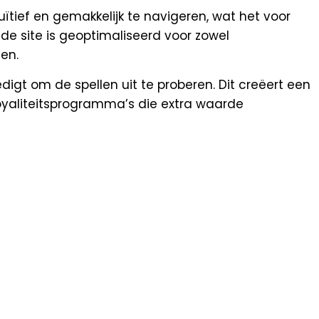
tuïtief en gemakkelijk te navigeren, wat het voor
de site is geoptimaliseerd voor zowel
en.
igt om de spellen uit te proberen. Dit creëert een
oyaliteitsprogramma’s die extra waarde