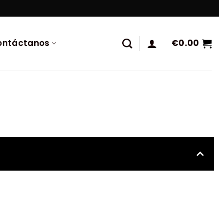
ontáctanos
€
0.00