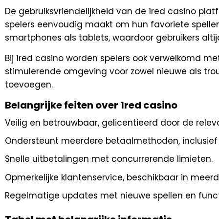
De gebruiksvriendelijkheid van de 1red casino platf
spelers eenvoudig maakt om hun favoriete spellen 
smartphones als tablets, waardoor gebruikers alti
Bij 1red casino worden spelers ook verwelkomd met
stimulerende omgeving voor zowel nieuwe als trou
toevoegen.
Belangrijke feiten over 1red casino
Veilig en betrouwbaar, gelicentieerd door de releva
Ondersteunt meerdere betaalmethoden, inclusief 
Snelle uitbetalingen met concurrerende limieten.
Opmerkelijke klantenservice, beschikbaar in meerd
Regelmatige updates met nieuwe spellen en funct