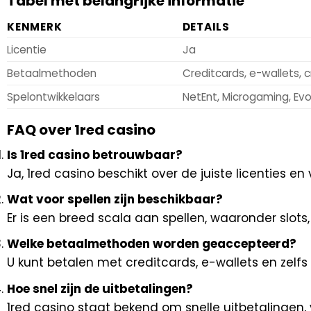
Tabel met belangrijke informatie
KENMERK
DETAILS
Licentie
Ja
Betaalmethoden
Creditcards, e-wallets, 
Spelontwikkelaars
NetEnt, Microgaming, Ev
FAQ over 1red casino
Is 1red casino betrouwbaar?
Ja, 1red casino beschikt over de juiste licenties en 
Wat voor spellen zijn beschikbaar?
Er is een breed scala aan spellen, waaronder slots, 
Welke betaalmethoden worden geaccepteerd?
U kunt betalen met creditcards, e-wallets en zelfs
Hoe snel zijn de uitbetalingen?
1red casino staat bekend om snelle uitbetalingen,