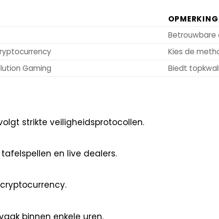
OPMERKING
Betrouwbare 
cryptocurrency
Kies de metho
olution Gaming
Biedt topkwali
volgt strikte veiligheidsprotocollen.
tafelspellen en live dealers.
 cryptocurrency.
 vaak binnen enkele uren.