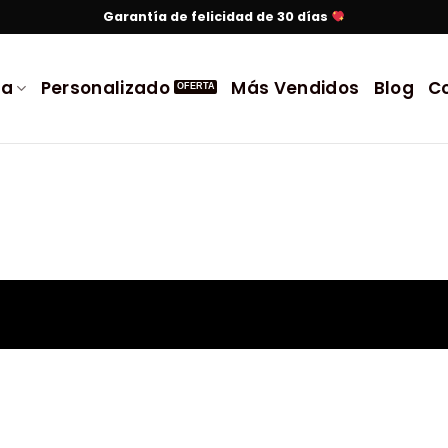
Garantía de felicidad de 30 días
da
Personalizado
Más Vendidos
Blog
C