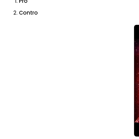
Pro
Contro