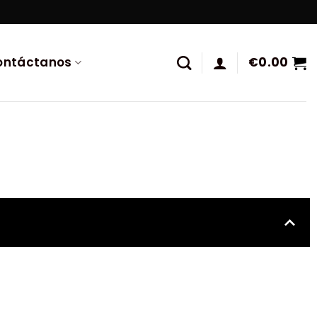
ontáctanos
€
0.00