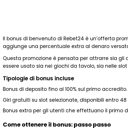
Il bonus di benvenuto di Rebet24 è un’offerta promo
aggiunge una percentuale extra al denaro versat
Questa promozione è pensata per attrarre sia gli ap
essere usato sia nei giochi da tavolo, sia nelle slot
Tipologie di bonus incluse
Bonus di deposito fino al 100% sul primo accredito.
Giri gratuiti su slot selezionate, disponibili entro 4
Bonus extra per gli utenti che effettuano il primo
Come ottenere il bonus: passo passo