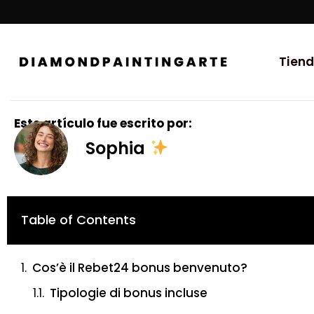
Tien
Este artículo fue escrito por:
Sophia
Table of Contents
Cos’è il Rebet24 bonus benvenuto?
Tipologie di bonus incluse