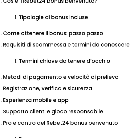
Cos’è il Rebet24 bonus benvenuto?
Tipologie di bonus incluse
Come ottenere il bonus: passo passo
Requisiti di scommessa e termini da conoscere
Termini chiave da tenere d’occhio
Metodi di pagamento e velocità di prelievo
Registrazione, verifica e sicurezza
Esperienza mobile e app
Supporto clienti e gioco responsabile
Pro e contro del Rebet24 bonus benvenuto