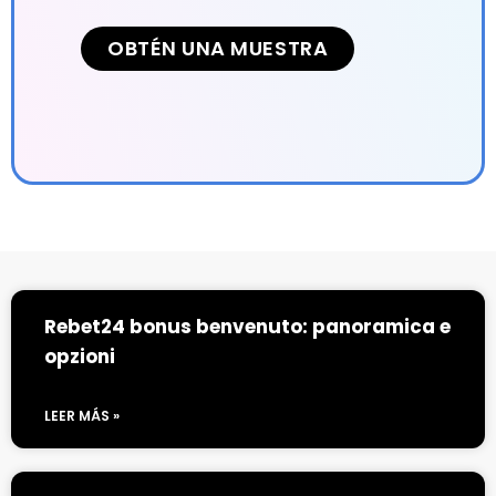
OBTÉN UNA MUESTRA
Rebet24 bonus benvenuto: panoramica e
opzioni
LEER MÁS »