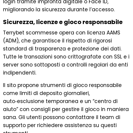
login tramite impronta digitale o Face ID,
migliorando la sicurezza durante l’accesso.
Sicurezza, licenze e gioco responsabile
Terrybet scommesse opera con licenza AAMS
(ADM), che garantisce il rispetto di rigorosi
standard di trasparenza e protezione dei dati.
Tutte le transazioni sono crittografate con SSL e i
server sono sottoposti a controlli regolari da enti
indipendenti.
Il sito propone strumenti di gioco responsabile
come limiti di deposito giornalieri,
auto‑esclusione temporanea e un “centro di
aiuto” con consigli per gestire il gioco in maniera
sana. Gli utenti possono contattare il team di
supporto per richiedere assistenza su questi