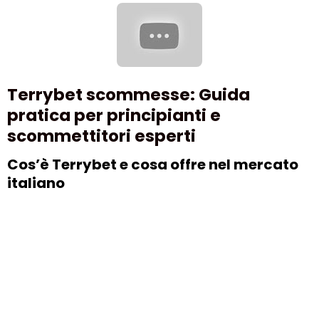
Terrybet scommesse: Guida
pratica per principianti e
scommettitori esperti
Cos’è Terrybet e cosa offre nel mercato
italiano