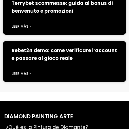
Terrybet scommesse: guida al bonus di
benvenuto e promozioni
LEER MÁS »
Rebet24 demo: come verificare l’account
e passare al gioco reale
LEER MÁS »
DIAMOND PAINTING ARTE
¿Qué es la Pintura de Diamante?