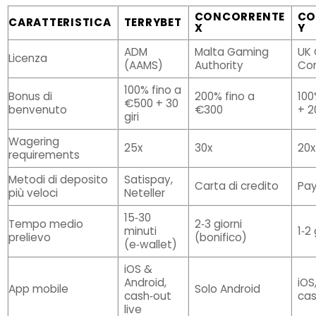
CONCORRENTE
CO
CARATTERISTICA
TERRYBET
X
Y
ADM
Malta Gaming
UK 
Licenza
(AAMS)
Authority
Co
100% fino a
Bonus di
200% fino a
100
€500 + 30
benvenuto
€300
+ 20
giri
Wagering
25x
30x
20x
requirements
Metodi di deposito
Satispay,
Carta di credito
Pay
più veloci
Neteller
15‑30
Tempo medio
2‑3 giorni
minuti
1‑2
prelievo
(bonifico)
(e‑wallet)
iOS &
Android,
iOS
App mobile
Solo Android
cash‑out
cas
live