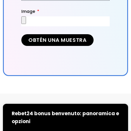
Image
OBTÉN UNA MUESTRA
Rebet24 bonus benvenuto: panoramica e
opzioni