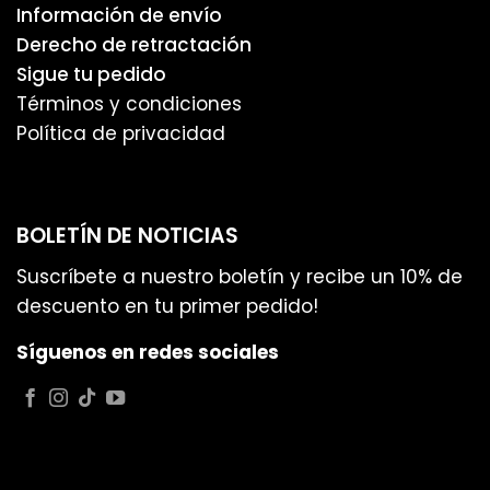
Información de envío
Derecho de retractación
Sigue tu pedido
Términos y condiciones
Política de privacidad
BOLETÍN DE NOTICIAS
Suscríbete a nuestro boletín y recibe un 10% de
descuento en tu primer pedido!
Síguenos en redes sociales