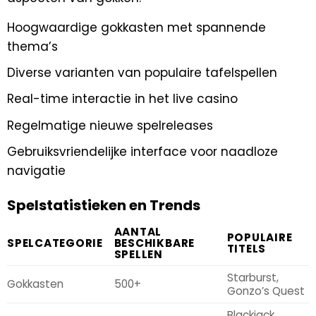
Hoogwaardige gokkasten met spannende
thema’s
Diverse varianten van populaire tafelspellen
Real-time interactie in het live casino
Regelmatige nieuwe spelreleases
Gebruiksvriendelijke interface voor naadloze
navigatie
Spelstatistieken en Trends
AANTAL
POPULAIRE
SPELCATEGORIE
BESCHIKBARE
TITELS
SPELLEN
Starburst,
Gokkasten
500+
Gonzo’s Quest
Blackjack,