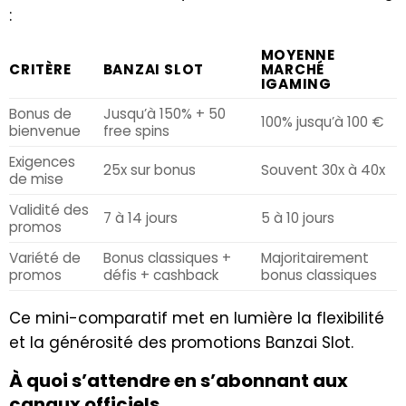
:
MOYENNE
CRITÈRE
BANZAI SLOT
MARCHÉ
IGAMING
Bonus de
Jusqu’à 150% + 50
100% jusqu’à 100 €
bienvenue
free spins
Exigences
25x sur bonus
Souvent 30x à 40x
de mise
Validité des
7 à 14 jours
5 à 10 jours
promos
Variété de
Bonus classiques +
Majoritairement
promos
défis + cashback
bonus classiques
Ce mini-comparatif met en lumière la flexibilité
et la générosité des promotions Banzai Slot.
À quoi s’attendre en s’abonnant aux
canaux officiels