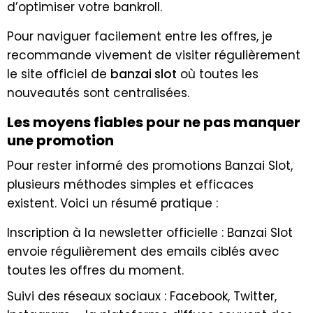
d’optimiser votre bankroll.
Pour naviguer facilement entre les offres, je
recommande vivement de visiter régulièrement
le site officiel de
banzai slot
où toutes les
nouveautés sont centralisées.
Les moyens fiables pour ne pas manquer
une promotion
Pour rester informé des promotions Banzai Slot,
plusieurs méthodes simples et efficaces
existent. Voici un résumé pratique :
Inscription à la newsletter officielle : Banzai Slot
envoie régulièrement des emails ciblés avec
toutes les offres du moment.
Suivi des réseaux sociaux : Facebook, Twitter,