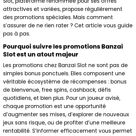
Slot, plateforme renommée pour ses offres
attractives et variées, propose régulièrement
des promotions spéciales. Mais comment
s’assurer de ne rien rater ? Cet article vous guide
pas à pas.
Pourquoi suivre les promotions Banzai
Slot est un atout majeur
Les promotions chez Banzai Slot ne sont pas de
simples bonus ponctuels. Elles composent une
véritable écosystème de récompenses : bonus
de bienvenue, free spins, cashback, défis
quotidiens, et bien plus. Pour un joueur avisé,
chaque promotion est une opportunité
d’augmenter ses mises, d’explorer de nouveaux
jeux sans risque, ou de profiter d’une meilleure
rentabilité. S’informer efficacement vous permet