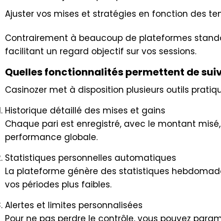
Ajuster vos mises et stratégies en fonction des t
Contrairement à beaucoup de plateformes standards
facilitant un regard objectif sur vos sessions.
Quelles fonctionnalités permettent de suiv
Casinozer met à disposition plusieurs outils pratiqu
Historique détaillé des mises et gains
Chaque pari est enregistré, avec le montant misé, 
performance globale.
Statistiques personnelles automatiques
La plateforme génère des statistiques hebdomadai
vos périodes plus faibles.
Alertes et limites personnalisées
Pour ne pas perdre le contrôle, vous pouvez param