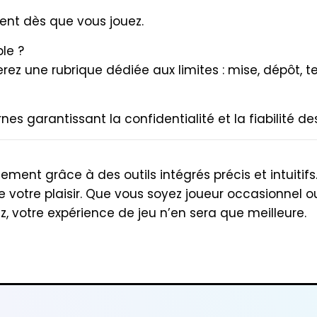
ent dès que vous jouez.
le ?
ez une rubrique dédiée aux limites : mise, dépôt, t
es garantissant la confidentialité et la fiabilité d
ilement grâce à des outils intégrés précis et intui
 votre plaisir. Que vous soyez joueur occasionnel ou
ez, votre expérience de jeu n’en sera que meilleure.