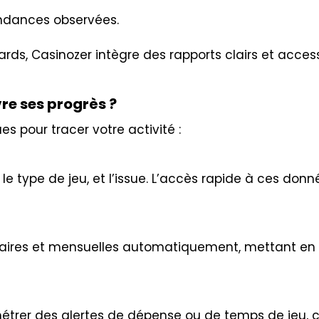
endances observées.
, Casinozer intègre des rapports clairs et accessib
re ses progrès ?
es pour tracer votre activité :
le type de jeu, et l’issue. L’accès rapide à ces don
res et mensuelles automatiquement, mettant en lum
étrer des alertes de dépense ou de temps de jeu, ce