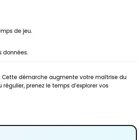
emps de jeu.
es données.
tifs. Cette démarche augmente votre maîtrise du
 régulier, prenez le temps d’explorer vos