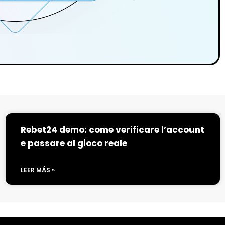
Rebet24 demo: come verificare l’account
e passare al gioco reale
LEER MÁS »