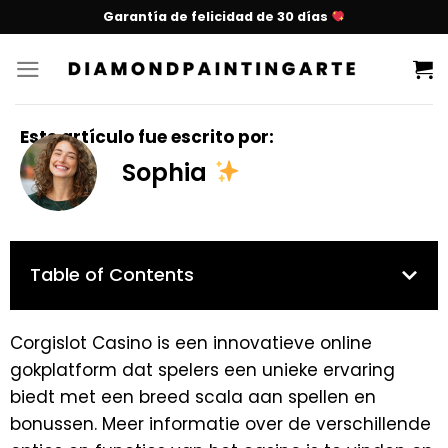
Garantía de felicidad de 30 días
Este artículo fue escrito por:
Sophia
Table of Contents
Corgislot Casino is een innovatieve online
gokplatform dat spelers een unieke ervaring
biedt met een breed scala aan spellen en
bonussen. Meer informatie over de verschillende