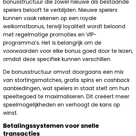
bonusstructuur die zowel nieuwe als bestaande
spelers belooft te verblijden. Nieuwe spelers
kunnen vaak rekenen op een royale
welkomstbonus, terwijl loyaliteit wordt beloond
met regelmatige promoties en VIP-
programma’s. Het is belangrijk om de
voorwaarden voor elke bonus goed door te lezen,
omdat deze specifiek kunnen verschillen.
De bonusstructuur omvat doorgaans een mix
van stortingsmatches, gratis spins en cashback
aanbiedingen, wat spelers in staat stelt om hun
speeltegoed te maximaliseren. Dit creëert meer
speelmogelijkheden en verhoogt de kans op
winst.
Betalingssystemen voor snelle
transacties