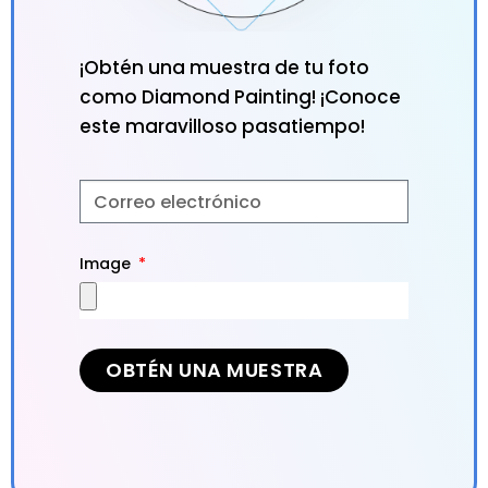
¡Obtén una muestra de tu foto
como Diamond Painting! ¡Conoce
este maravilloso pasatiempo!
Image
OBTÉN UNA MUESTRA