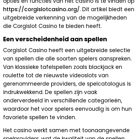
opties en functies van het casino is te vinden op
https://corgislotcasino.org/
. Dit artikel biedt een
uitgebreide verkenning van de mogelijkheden
die Corgislot Casino te bieden heeft.
Een verscheidenheid aan spellen
Corgislot Casino heeft een uitgebreide selectie
van spellen die alle soorten spelers aanspreken.
Van klassieke tafelspellen zoals blackjack en
roulette tot de nieuwste videoslots van
gerenommeerde providers, de spelcatalogus is
indrukwekkend. De spellen zijn vaak
onderverdeeld in verschillende categorieën,
waardoor het voor spelers eenvoudig is om hun
favoriete spellen te vinden.
Het casino werkt samen met toonaangevende
spelproviders, wat de kwaliteit van de spellen