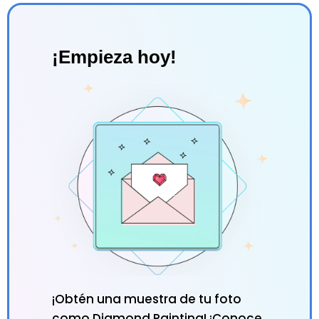
¡Empieza hoy!
¡Obtén una muestra de tu foto
como Diamond Painting! ¡Conoce