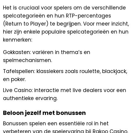
Het is cruciaal voor spelers om de verschillende
spelcategorieën en hun RTP-percentages
(Return to Player) te begrijpen. Voor meer inzicht,
hier zijn enkele populaire spelcategorieën en hun
kenmerken:
Gokkasten: variëren in thema’s en
spelmechanismen.
Tafelspellen: klassiekers zoals roulette, blackjack,
en poker.
Live Casino: interactie met live dealers voor een
authentieke ervaring.
Beloon jezelf met bonussen
Bonussen spelen een essentiële rol in het
verbeteren van de spelervaring bij Rakoo Casino.