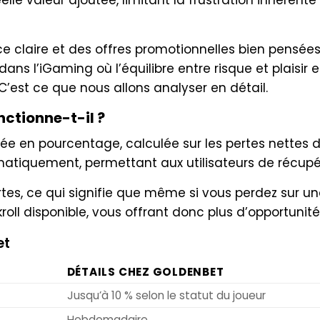
elle valeur ajoutée, limitant la frustration inhérent
e claire et des offres promotionnelles bien pensées
 dans l’iGaming où l’équilibre entre risque et plais
 C’est ce que nous allons analyser en détail.
ctionne-t-il ?
 en pourcentage, calculée sur les pertes nettes d’u
matiquement, permettant aux utilisateurs de récupé
es, ce qui signifie que même si vous perdez sur une
oll disponible, vous offrant donc plus d’opportunité
et
DÉTAILS CHEZ GOLDENBET
Jusqu’à 10 % selon le statut du joueur
Hebdomadaire