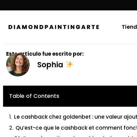
Tien
Este artículo fue escrito por:
Sophia
Table of Contents
Le cashback chez goldenbet : une valeur ajout
Qu’est-ce que le cashback et comment foncti