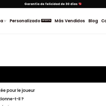
Garantía de felicidad de 30 días
da
Personalizado
Más Vendidos
Blog
C
ée pour le joueur
onne-t-il ?