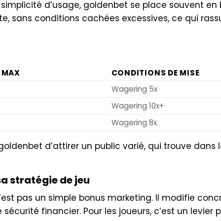
 simplicité d’usage, goldenbet se place souvent en 
te, sans conditions cachées excessives, ce qui rass
 MAX
CONDITIONS DE MISE
Wagering 5x
Wagering 10x+
Wagering 8x
à goldenbet d’attirer un public varié, qui trouve da
a stratégie de jeu
st pas un simple bonus marketing. Il modifie conc
 sécurité financier. Pour les joueurs, c’est un levier