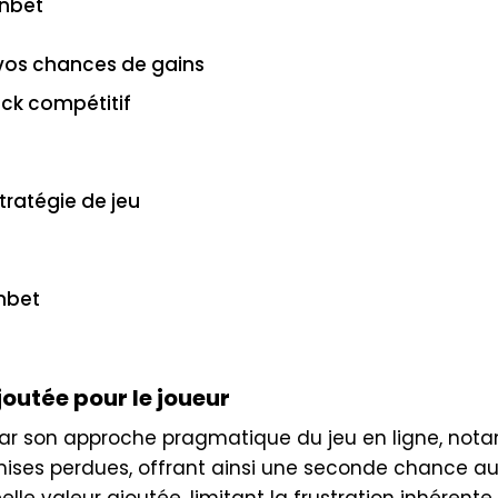
enbet
vos chances de gains
ck compétitif
tratégie de jeu
nbet
outée pour le joueur
ar son approche pragmatique du jeu en ligne, no
ses perdues, offrant ainsi une seconde chance aux