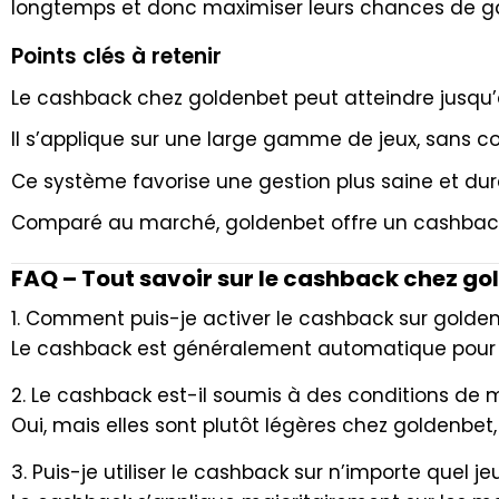
longtemps et donc maximiser leurs chances de gai
Points clés à retenir
Le cashback chez goldenbet peut atteindre jusqu’à
Il s’applique sur une large gamme de jeux, sans co
Ce système favorise une gestion plus saine et dur
Comparé au marché, goldenbet offre un cashback
FAQ – Tout savoir sur le cashback chez go
1. Comment puis-je activer le cashback sur golde
Le cashback est généralement automatique pour les 
2. Le cashback est-il soumis à des conditions de 
Oui, mais elles sont plutôt légères chez goldenbe
3. Puis-je utiliser le cashback sur n’importe quel je