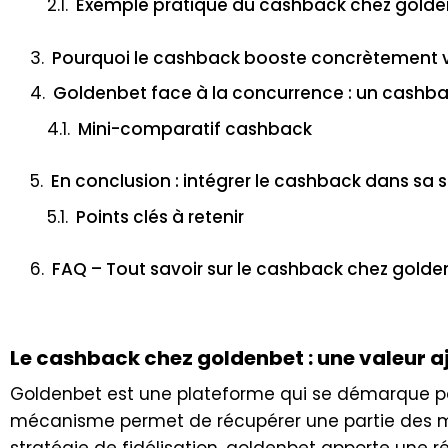
Exemple pratique du cashback chez gold
Pourquoi le cashback booste concrètement 
Goldenbet face à la concurrence : un cashba
Mini-comparatif cashback
En conclusion : intégrer le cashback dans sa s
Points clés à retenir
FAQ – Tout savoir sur le cashback chez golde
Le cashback chez goldenbet : une valeur aj
Goldenbet est une plateforme qui se démarque p
mécanisme permet de récupérer une partie des mi