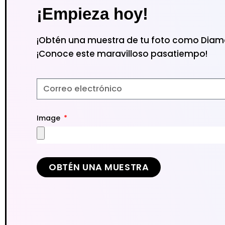
¡Empieza hoy!
¡Obtén una muestra de tu foto como Diamo
¡Conoce este maravilloso pasatiempo!
Image
OBTÉN UNA MUESTRA