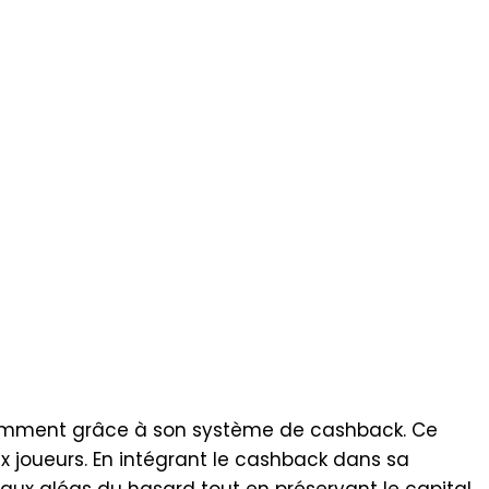
tamment grâce à son système de cashback. Ce
 joueurs. En intégrant le cashback dans sa