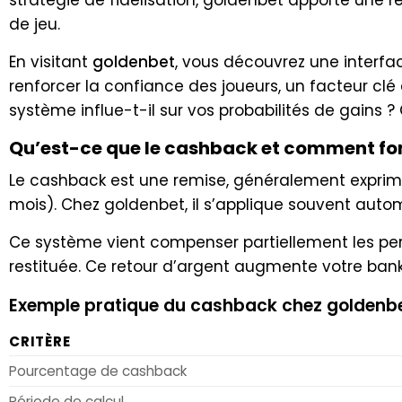
stratégie de fidélisation, goldenbet apporte une ré
de jeu.
En visitant
goldenbet
, vous découvrez une interfac
renforcer la confiance des joueurs, un facteur clé
système influe-t-il sur vos probabilités de gains ?
Qu’est-ce que le cashback et comment fon
Le cashback est une remise, généralement exprimée
mois). Chez goldenbet, il s’applique souvent auto
Ce système vient compenser partiellement les pert
restituée. Ce retour d’argent augmente votre bankr
Exemple pratique du cashback chez goldenb
CRITÈRE
Pourcentage de cashback
Période de calcul