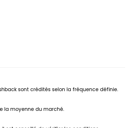
ashback sont crédités selon la fréquence définie.
 que la moyenne du marché.