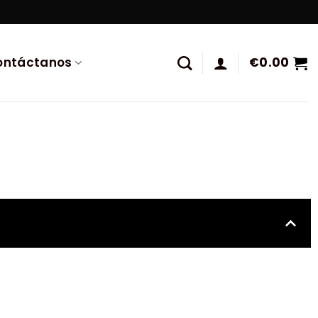
ontáctanos
€
0.00