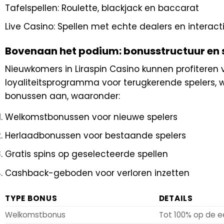
Tafelspellen: Roulette, blackjack en baccarat
Live Casino: Spellen met echte dealers en interac
Bovenaan het podium: bonusstructuur en 
Nieuwkomers in Liraspin Casino kunnen profiteren 
loyaliteitsprogramma voor terugkerende spelers, 
bonussen aan, waaronder:
Welkomstbonussen voor nieuwe spelers
Herlaadbonussen voor bestaande spelers
Gratis spins op geselecteerde spellen
Cashback-geboden voor verloren inzetten
TYPE BONUS
DETAILS
Welkomstbonus
Tot 100% op de ee