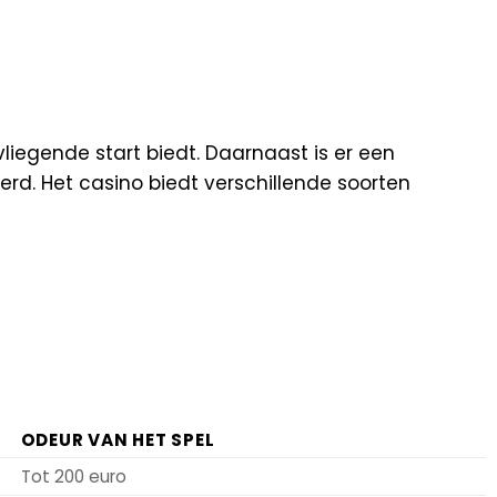
liegende start biedt. Daarnaast is er een
rd. Het casino biedt verschillende soorten
ODEUR VAN HET SPEL
Tot 200 euro