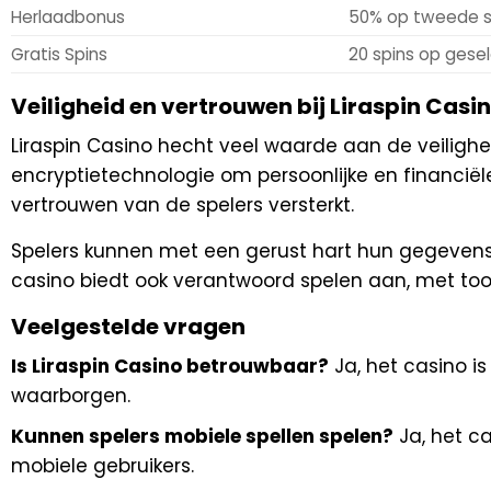
Herlaadbonus
50% op tweede s
Gratis Spins
20 spins op gese
Veiligheid en vertrouwen bij Liraspin Casi
Liraspin Casino hecht veel waarde aan de veilighe
encryptietechnologie om persoonlijke en financiël
vertrouwen van de spelers versterkt.
Spelers kunnen met een gerust hart hun gegevens i
casino biedt ook verantwoord spelen aan, met too
Veelgestelde vragen
Is Liraspin Casino betrouwbaar?
Ja, het casino i
waarborgen.
Kunnen spelers mobiele spellen spelen?
Ja, het c
mobiele gebruikers.