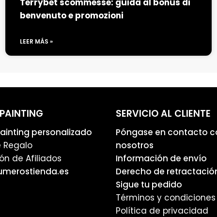
Terrybet scommesse: guida al bonus di
benvenuto e promozioni
LEER MÁS »
PAINTING
SERVICIO AL CLIENTE
inting personalizado
Póngase en contacto c
e Regalo
nosotros
ón de Afiliados
Información de envío
umerostienda.es
Derecho de retractació
Sigue tu pedido
Términos y condiciones
Política de privacidad