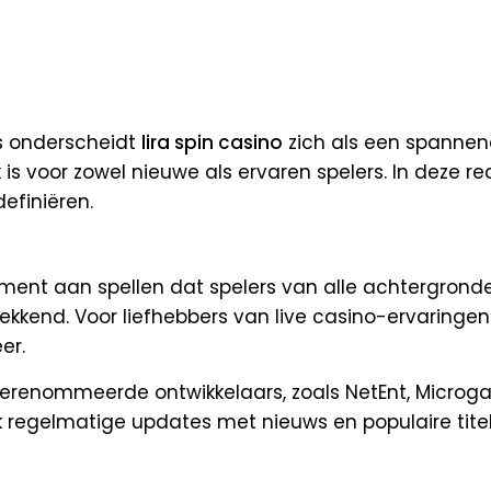
es onderscheidt
lira spin casino
zich als een spannend
ijk is voor zowel nieuwe als ervaren spelers. In dez
efiniëren.
timent aan spellen dat spelers van alle achtergrond
kwekkend. Voor liefhebbers van live casino-ervaringen
er.
 gerenommeerde ontwikkelaars, zoals NetEnt, Microg
k regelmatige updates met nieuws en populaire titel