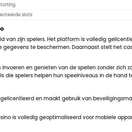
torting
lecteerde slots
no
id van zijn spelers. Het platform is volledig gelic
e gegevens te beschermen. Daarnaast stelt het casin
nvoeren en genieten van de spellen zonder zich zor
ls die spelers helpen hun speelniveaus in de hand 
s gelicentieerd en maakt gebruik van beveiligingsma
asino is volledig geoptimaliseerd voor mobiele appa