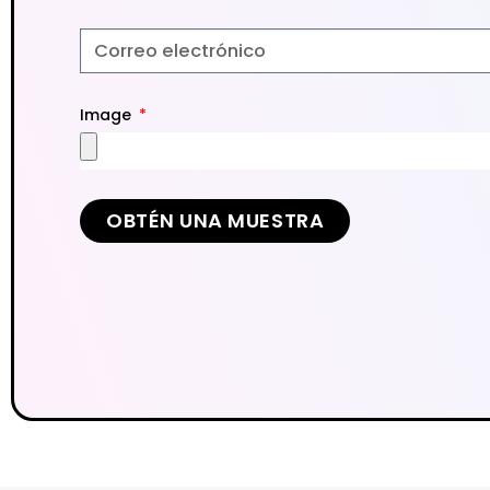
Image
OBTÉN UNA MUESTRA