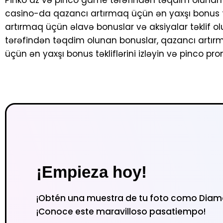
casino-da qazancı artırmaq üçün ən yaxşı bonus tək
artırmaq üçün əlavə bonuslar və aksiyalar təklif o
tərəfindən təqdim olunan bonuslar, qazancı artır
üçün ən yaxşı bonus təkliflərini izləyin və pinco pr
¡Empieza hoy!
¡Obtén una muestra de tu foto como Diamo
¡Conoce este maravilloso pasatiempo!