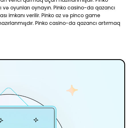
rı və oyunları oynayın. Pinko casino-da qazancı
sı imkanı verilir. Pinko az və pinco game
azırlanmışdır. Pinko casino-da qazancı artırmaq