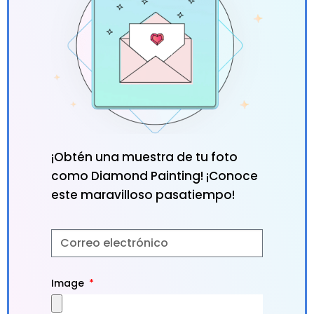
¡Obtén una muestra de tu foto
como Diamond Painting! ¡Conoce
este maravilloso pasatiempo!
Image