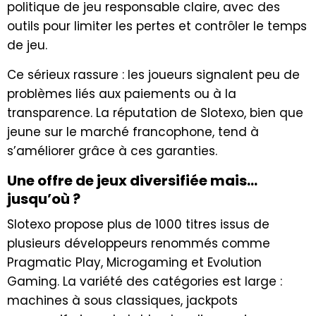
politique de jeu responsable claire, avec des
outils pour limiter les pertes et contrôler le temps
de jeu.
Ce sérieux rassure : les joueurs signalent peu de
problèmes liés aux paiements ou à la
transparence. La réputation de Slotexo, bien que
jeune sur le marché francophone, tend à
s’améliorer grâce à ces garanties.
Une offre de jeux diversifiée mais…
jusqu’où ?
Slotexo propose plus de 1000 titres issus de
plusieurs développeurs renommés comme
Pragmatic Play, Microgaming et Evolution
Gaming. La variété des catégories est large :
machines à sous classiques, jackpots