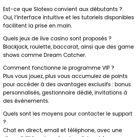
Est-ce que Slotexo convient aux débutants ?
Oui, l’interface intuitive et les tutoriels disponibles
facilitent la prise en main.
Quels jeux de live casino sont proposés ?
Blackjack, roulette, baccarat, ainsi que des game
shows comme Dream Catcher.
Comment fonctionne le programme VIP ?
Plus vous jouez, plus vous accumulez de points
pour accéder à des avantages exclusifs : bonus
personnalisés, gestionnaire dédié, invitations à
des événements.
Quels sont les moyens pour contacter le support
?
Chat en direct, email et téléphone, avec une