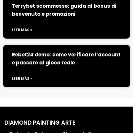
Terrybet scommesse: guida al bonus di
benvenuto e promozioni
LEER MÁS »
Rebet24 demo: come verificare l’account
e passare al gioco reale
LEER MÁS »
DIAMOND PAINTING ARTE