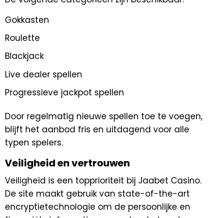
Gokkasten
Roulette
Blackjack
Live dealer spellen
Progressieve jackpot spellen
Door regelmatig nieuwe spellen toe te voegen,
blijft het aanbod fris en uitdagend voor alle
typen spelers.
Veiligheid en vertrouwen
Veiligheid is een topprioriteit bij Jaabet Casino.
De site maakt gebruik van state-of-the-art
encryptietechnologie om de persoonlijke en