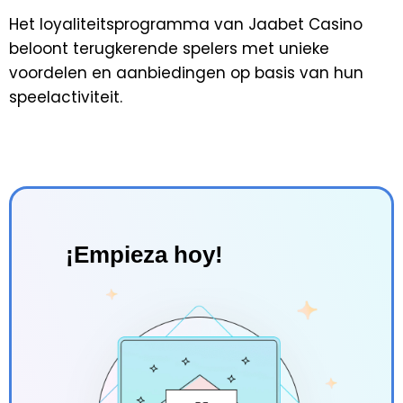
Het loyaliteitsprogramma van Jaabet Casino
beloont terugkerende spelers met unieke
voordelen en aanbiedingen op basis van hun
speelactiviteit.
¡Empieza hoy!