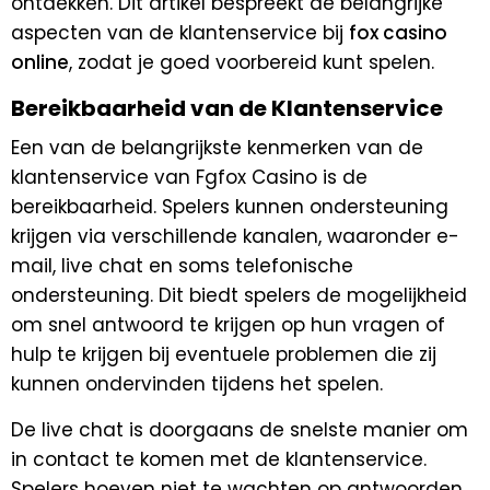
ontdekken. Dit artikel bespreekt de belangrijke
aspecten van de klantenservice bij
fox casino
online
, zodat je goed voorbereid kunt spelen.
Bereikbaarheid van de Klantenservice
Een van de belangrijkste kenmerken van de
klantenservice van Fgfox Casino is de
bereikbaarheid. Spelers kunnen ondersteuning
krijgen via verschillende kanalen, waaronder e-
mail, live chat en soms telefonische
ondersteuning. Dit biedt spelers de mogelijkheid
om snel antwoord te krijgen op hun vragen of
hulp te krijgen bij eventuele problemen die zij
kunnen ondervinden tijdens het spelen.
De live chat is doorgaans de snelste manier om
in contact te komen met de klantenservice.
Spelers hoeven niet te wachten op antwoorden