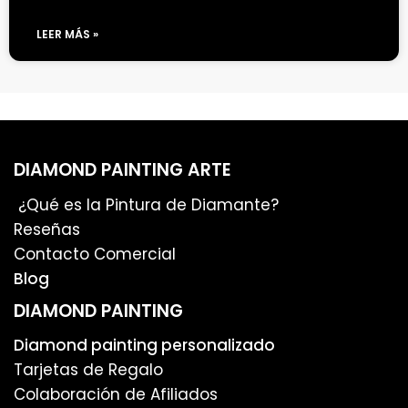
LEER MÁS »
DIAMOND PAINTING ARTE
¿Qué es la Pintura de Diamante?
Reseñas
Contacto Comercial
Blog
DIAMOND PAINTING
Diamond painting personalizado
Tarjetas de Regalo
Colaboración de Afiliados