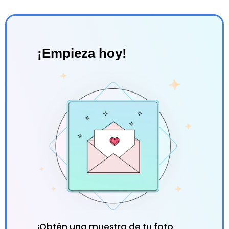
¡Empieza hoy!
¡Obtén una muestra de tu foto