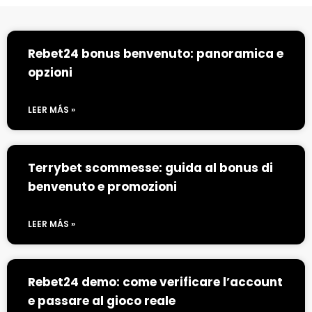
Rebet24 bonus benvenuto: panoramica e
opzioni
LEER MÁS »
Terrybet scommesse: guida al bonus di
benvenuto e promozioni
LEER MÁS »
Rebet24 demo: come verificare l’account
e passare al gioco reale