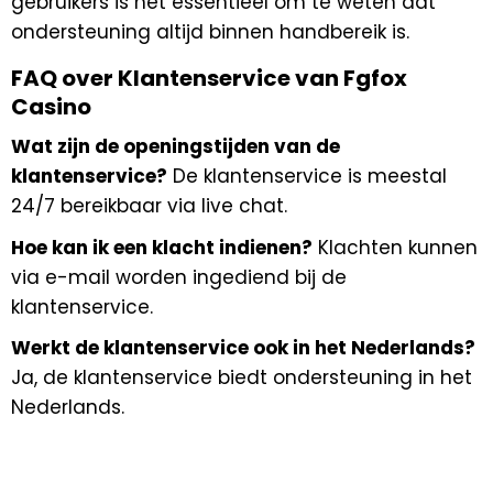
gebruikers is het essentieel om te weten dat
ondersteuning altijd binnen handbereik is.
FAQ over Klantenservice van Fgfox
Casino
Wat zijn de openingstijden van de
klantenservice?
De klantenservice is meestal
24/7 bereikbaar via live chat.
Hoe kan ik een klacht indienen?
Klachten kunnen
via e-mail worden ingediend bij de
klantenservice.
Werkt de klantenservice ook in het Nederlands?
Ja, de klantenservice biedt ondersteuning in het
Nederlands.