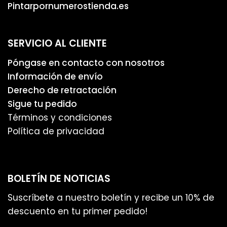
Pintarpornumerostienda.es
SERVICIO AL CLIENTE
Póngase en contacto con nosotros
Información de envío
Derecho de retractación
Sigue tu pedido
Términos y condiciones
Política de privacidad
BOLETÍN DE NOTICIAS
Suscríbete a nuestro boletín y recibe un 10% de
descuento en tu primer pedido!