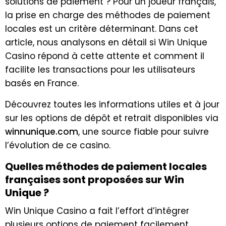
solutions de paiement ? Pour un joueur français,
la prise en charge des méthodes de paiement
locales est un critère déterminant. Dans cet
article, nous analysons en détail si Win Unique
Casino répond à cette attente et comment il
facilite les transactions pour les utilisateurs
basés en France.
Découvrez toutes les informations utiles et à jour
sur les options de dépôt et retrait disponibles via
winnunique.com
, une source fiable pour suivre
l’évolution de ce casino.
Quelles méthodes de paiement locales
françaises sont proposées sur Win
Unique ?
Win Unique Casino a fait l’effort d’intégrer
plusieurs options de paiement facilement