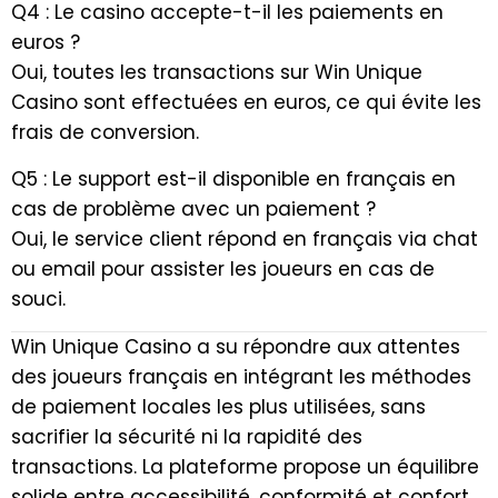
Q4 : Le casino accepte-t-il les paiements en
euros ?
Oui, toutes les transactions sur Win Unique
Casino sont effectuées en euros, ce qui évite les
frais de conversion.
Q5 : Le support est-il disponible en français en
cas de problème avec un paiement ?
Oui, le service client répond en français via chat
ou email pour assister les joueurs en cas de
souci.
Win Unique Casino a su répondre aux attentes
des joueurs français en intégrant les méthodes
de paiement locales les plus utilisées, sans
sacrifier la sécurité ni la rapidité des
transactions. La plateforme propose un équilibre
solide entre accessibilité, conformité et confort