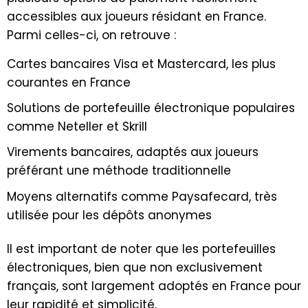
accessibles aux joueurs résidant en France.
Parmi celles-ci, on retrouve :
Cartes bancaires Visa et Mastercard, les plus
courantes en France
Solutions de portefeuille électronique populaires
comme Neteller et Skrill
Virements bancaires, adaptés aux joueurs
préférant une méthode traditionnelle
Moyens alternatifs comme Paysafecard, très
utilisée pour les dépôts anonymes
Il est important de noter que les portefeuilles
électroniques, bien que non exclusivement
français, sont largement adoptés en France pour
leur rapidité et simplicité.