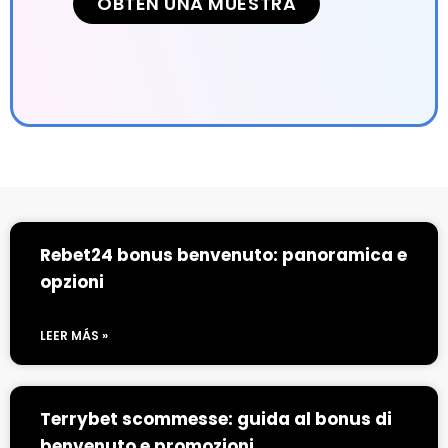
OBTÉN UNA MUESTRA
Rebet24 bonus benvenuto: panoramica e
opzioni
LEER MÁS »
Terrybet scommesse: guida al bonus di
benvenuto e promozioni