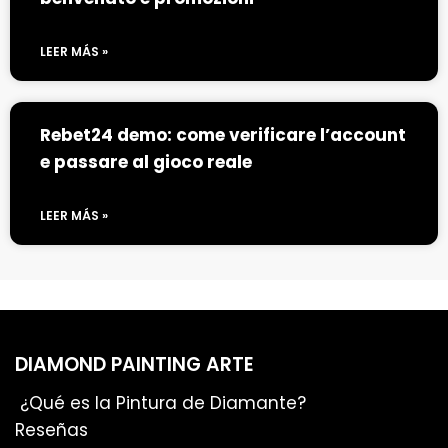
LEER MÁS »
Rebet24 demo: come verificare l’account
e passare al gioco reale
LEER MÁS »
DIAMOND PAINTING ARTE
¿Qué es la Pintura de Diamante?
Reseñas