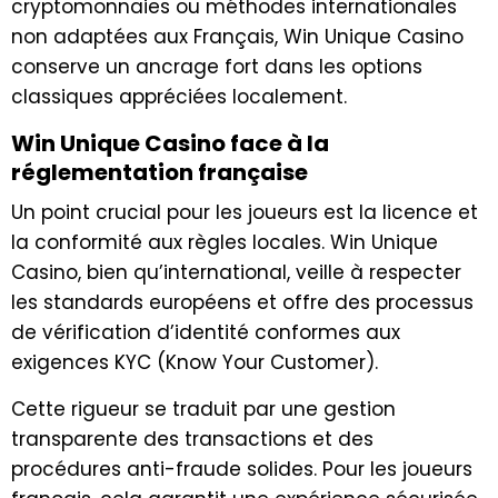
cryptomonnaies ou méthodes internationales
non adaptées aux Français, Win Unique Casino
conserve un ancrage fort dans les options
classiques appréciées localement.
Win Unique Casino face à la
réglementation française
Un point crucial pour les joueurs est la licence et
la conformité aux règles locales. Win Unique
Casino, bien qu’international, veille à respecter
les standards européens et offre des processus
de vérification d’identité conformes aux
exigences KYC (Know Your Customer).
Cette rigueur se traduit par une gestion
transparente des transactions et des
procédures anti-fraude solides. Pour les joueurs