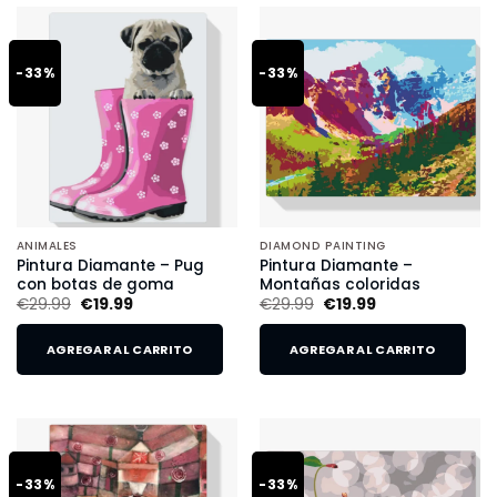
-33%
-33%
ANIMALES
DIAMOND PAINTING
Pintura Diamante – Pug
Pintura Diamante –
con botas de goma
Montañas coloridas
€
29.99
€
19.99
€
29.99
€
19.99
AGREGAR AL CARRITO
AGREGAR AL CARRITO
-33%
-33%