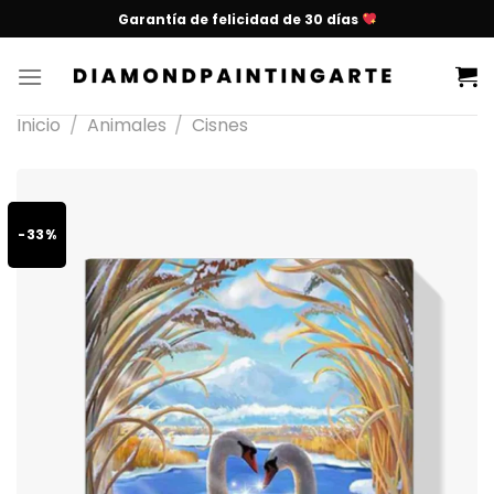
Garantía de felicidad de 30 días
Inicio
/
Animales
/
Cisnes
-33%