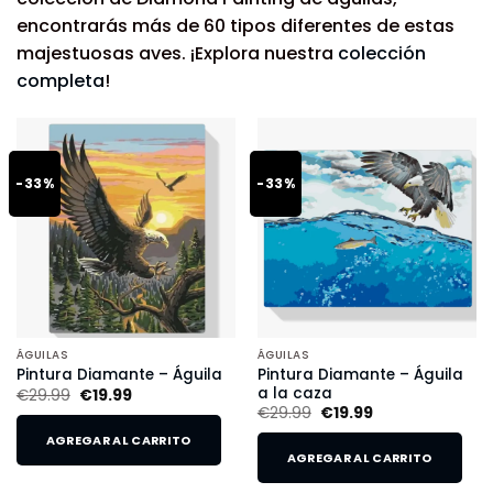
encontrarás más de 60 tipos diferentes de estas
majestuosas aves. ¡Explora nuestra
colección
completa
!
-33%
-33%
ÁGUILAS
ÁGUILAS
Pintura Diamante – Águila
Pintura Diamante – Águila
a la caza
€
29.99
€
19.99
€
29.99
€
19.99
AGREGAR AL CARRITO
AGREGAR AL CARRITO