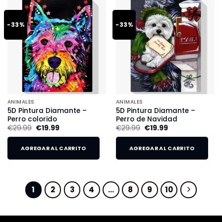
-33%
-33%
ANIMALES
ANIMALES
5D Pintura Diamante –
5D Pintura Diamante –
Perro colorido
Perro de Navidad
€
29.99
€
19.99
€
29.99
€
19.99
AGREGAR AL CARRITO
AGREGAR AL CARRITO
1
2
3
4
…
8
9
10