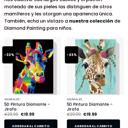
moteado de sus pieles las distinguen de otros
mamíferos y les otorgan una apariencia única.
También, echa un vistazo a
nuestra colección
de
Diamond Painting para niños.
-33%
-33%
ANIMALES
ANIMALES
5D Pintura Diamante –
5D Pintura Diamante –
Jirafa
Jirafa
€
29.99
€
19.99
€
29.99
€
19.99
AGREGAR AL CARRITO
AGREGAR AL CARRITO