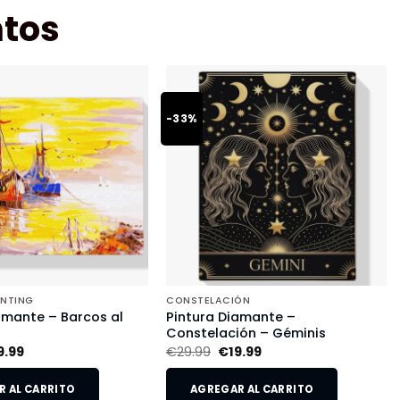
tos
-33%
INTING
CONSTELACIÓN
amante – Barcos al
Pintura Diamante –
Constelación – Géminis
9.99
€
29.99
€
19.99
 AL CARRITO
AGREGAR AL CARRITO