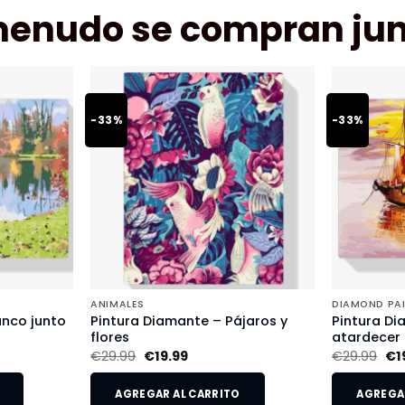
menudo se compran jun
-33%
-33%
ANIMALES
DIAMOND PA
anco junto
Pintura Diamante – Pájaros y
Pintura Di
flores
atardecer
€
29.99
€
19.99
€
29.99
€
1
AGREGAR AL CARRITO
AGREGAR