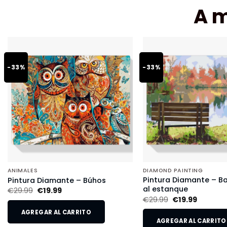
A 
-33%
-33%
ANIMALES
DIAMOND PAINTING
Pintura Diamante – B
Pintura Diamante – Búhos
al estanque
€
29.99
€
19.99
€
29.99
€
19.99
AGREGAR AL CARRITO
AGREGAR AL CARRITO