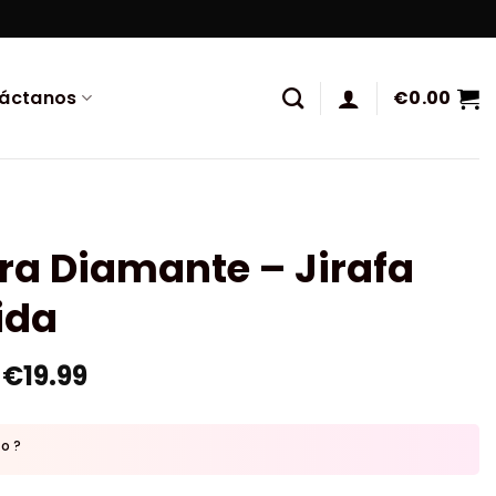
áctanos
€
0.00
ra Diamante – Jirafa
ida
€
19.99
to ?