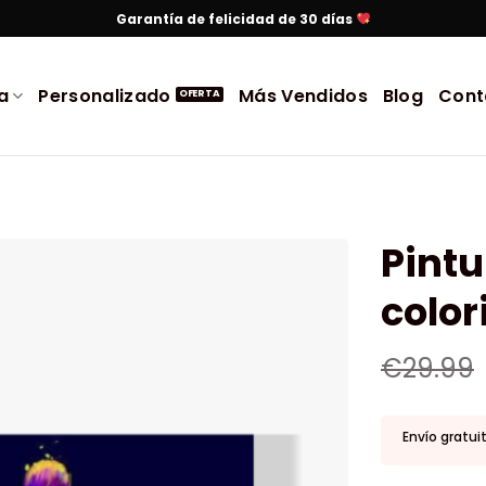
Garantía de felicidad de 30 días
a
Personalizado
Más Vendidos
Blog
Cont
Pintu
color
€
29.99
Envío gratui