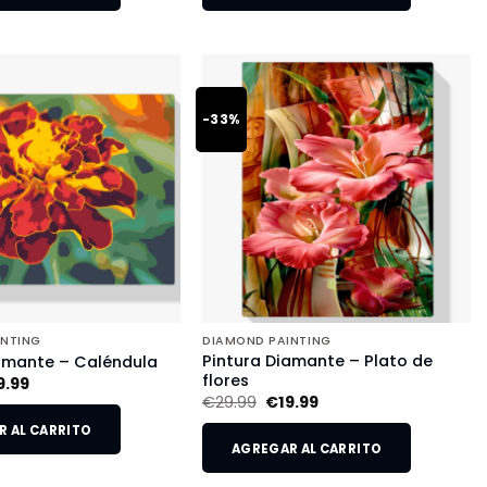
-33%
INTING
DIAMOND PAINTING
Pintura Diamante – Plato de
amante – Caléndula
flores
9.99
€
29.99
€
19.99
 AL CARRITO
AGREGAR AL CARRITO