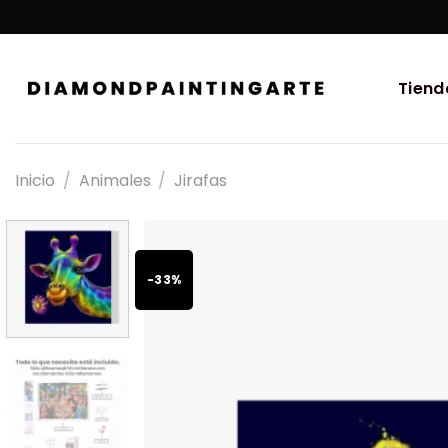
Tiend
Inicio
/
Animales
/
Jirafas
-33%