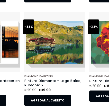
-33%
-33%
DIAMOND PAINTING
DIAMOND PA
tardecer en
Pintura Diamante – Lago Balea,
Pintura Di
Rumanía 2
€
29.99
€
1
€
29.99
€
19.99
AGREGAR
AGREGAR AL CARRITO