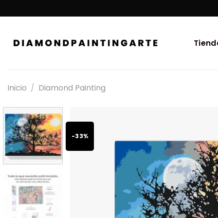
Tiend
Inicio
/
Diamond Painting
-33%