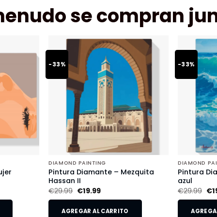
menudo se compran jun
-33%
-33%
DIAMOND PAINTING
DIAMOND PA
jer
Pintura Diamante – Mezquita
Pintura Di
Hassan II
azul
€
29.99
€
19.99
€
29.99
€
1
AGREGAR AL CARRITO
AGREGAR