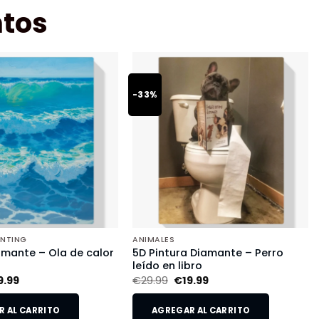
tos
-33%
INTING
ANIMALES
amante – Ola de calor
5D Pintura Diamante – Perro
leído en libro
9.99
€
29.99
€
19.99
 AL CARRITO
AGREGAR AL CARRITO