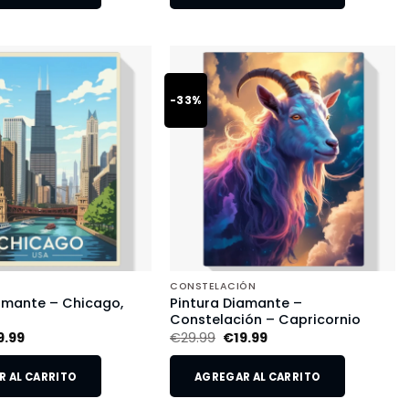
-33%
CONSTELACIÓN
amante – Chicago,
Pintura Diamante –
Constelación – Capricornio
9.99
€
29.99
€
19.99
 AL CARRITO
AGREGAR AL CARRITO