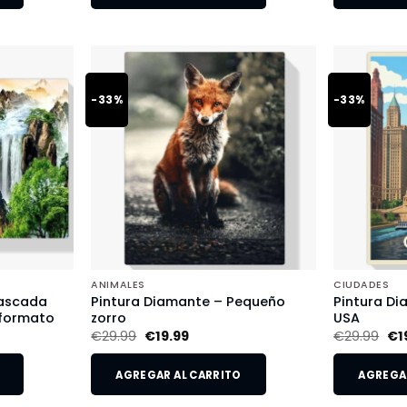
-33%
-33%
ANIMALES
CIUDADES
Cascada
Pintura Diamante – Pequeño
Pintura Di
 formato
zorro
USA
€
29.99
€
19.99
€
29.99
€
1
AGREGAR AL CARRITO
AGREGAR