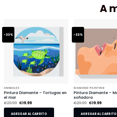
A 
-33%
-33%
ANIMALES
DIAMOND PAINTING
Pintura Diamante – Tortugas en
Pintura Diamante – Mu
el mar
soñadora
€
29.99
€
19.99
€
29.99
€
19.99
AGREGAR AL CARRITO
AGREGAR AL CARRITO