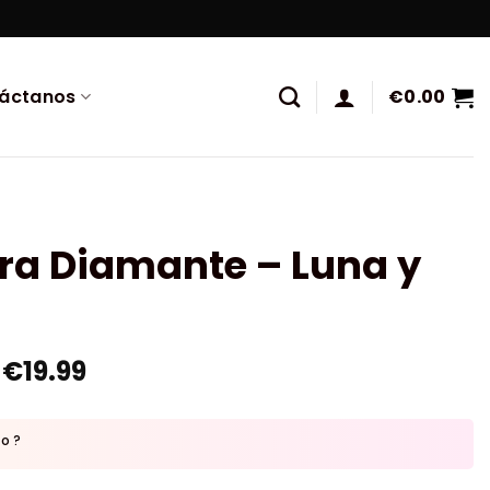
áctanos
€
0.00
ra Diamante – Luna y
€
19.99
to ?