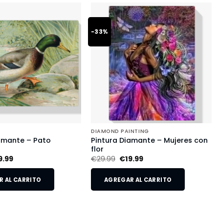
-33%
DIAMOND PAINTING
amante – Pato
Pintura Diamante – Mujeres con
flor
9.99
€
29.99
€
19.99
 AL CARRITO
AGREGAR AL CARRITO