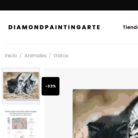
Tiend
Inicio
/
Animales
/
Gatos
-33%