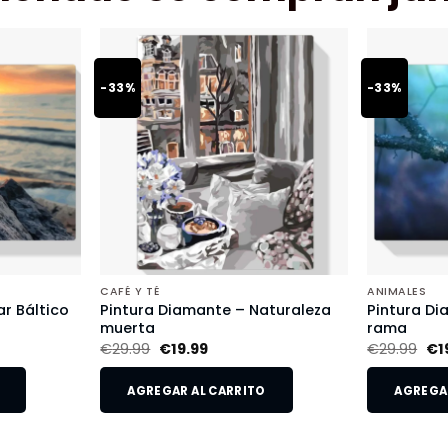
-33%
-33%
CAFÉ Y TÉ
ANIMALES
r Báltico
Pintura Diamante – Naturaleza
Pintura Di
muerta
rama
€
29.99
€
19.99
€
29.99
€
1
AGREGAR AL CARRITO
AGREGAR