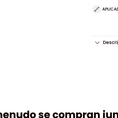
APLICA
Descr
menudo se compran jun