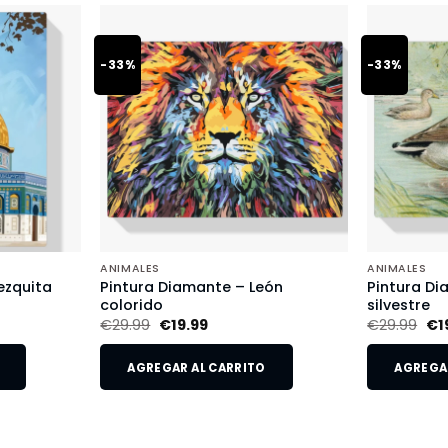
-33%
-33%
ANIMALES
ANIMALES
ezquita
Pintura Diamante – León
Pintura Di
colorido
silvestre
€
29.99
€
19.99
€
29.99
€
1
AGREGAR AL CARRITO
AGREGAR