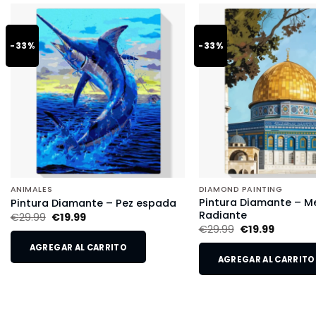
-33%
-33%
ANIMALES
DIAMOND PAINTING
Pintura Diamante – M
Pintura Diamante – Pez espada
Radiante
€
29.99
€
19.99
€
29.99
€
19.99
AGREGAR AL CARRITO
AGREGAR AL CARRITO