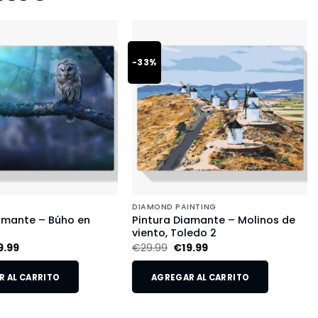
-33%
DIAMOND PAINTING
amante – Búho en
Pintura Diamante – Molinos de
viento, Toledo 2
9.99
€
29.99
€
19.99
 AL CARRITO
AGREGAR AL CARRITO