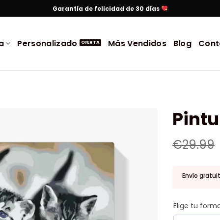
Garantía de felicidad de 30 días
a
Personalizado
Más Vendidos
Blog
Cont
Pint
€
29.99
Envío gratui
Elige tu for