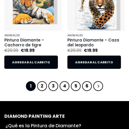
ANIMALES
ANIMALES
Pintura Diamante –
Pintura Diamante – Caza
Cachorro de tigre
del leopardo
€
29.99
€
19.99
€
29.99
€
19.99
AGREGAR AL CARRITO
AGREGAR AL CARRITO
1
2
3
4
5
6
DIAMOND PAINTING ARTE
¿Qué es la Pintura de Diamante?