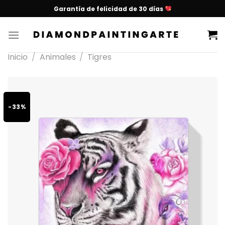
Garantía de felicidad de 30 días
Inicio
/
Animales
/
Tigres
-33%