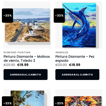
-33%
-33%
DIAMOND PAINTING
ANIMALES
Pintura Diamante – Molinos
Pintura Diamante – Pez
de viento, Toledo 2
espada
€
29.99
€
19.99
€
29.99
€
19.99
AGREGAR AL CARRITO
AGREGAR AL CARRITO
-33%
-33%