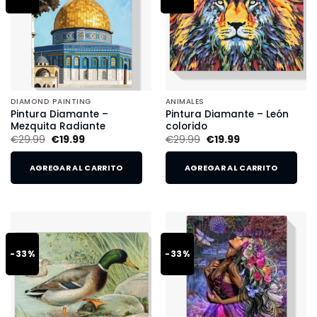
DIAMOND PAINTING
ANIMALES
Pintura Diamante –
Pintura Diamante – León
Mezquita Radiante
colorido
€
29.99
€
19.99
€
29.99
€
19.99
AGREGAR AL CARRITO
AGREGAR AL CARRITO
-33%
-33%