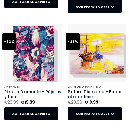
AGREGAR AL CARRITO
AGREGAR AL CARRITO
-33%
-33%
ANIMALES
DIAMOND PAINTING
Pintura Diamante – Pájaros
Pintura Diamante – Barcos
y flores
al atardecer
€
29.99
€
19.99
€
29.99
€
19.99
AGREGAR AL CARRITO
AGREGAR AL CARRITO