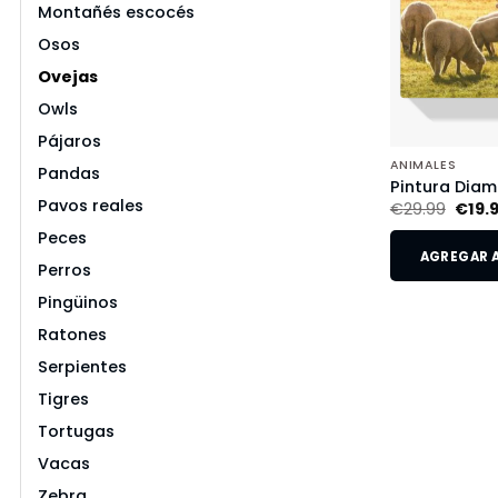
Montañés escocés
Osos
Ovejas
Owls
Pájaros
ANIMALES
Pandas
Pintura Diam
Pavos reales
€
29.99
€
19.
Peces
AGREGAR A
Perros
Pingüinos
Ratones
Serpientes
Tigres
Tortugas
Vacas
Zebra