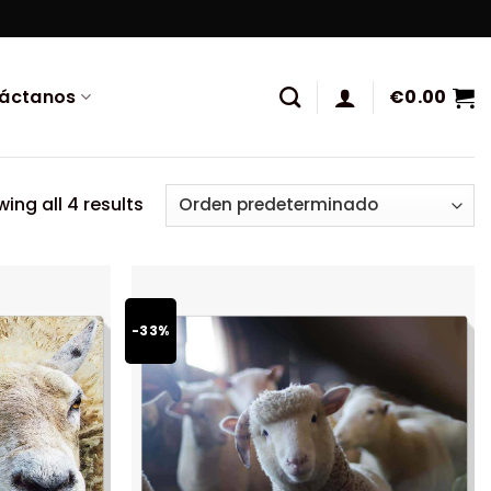
áctanos
€
0.00
ing all 4 results
-33%