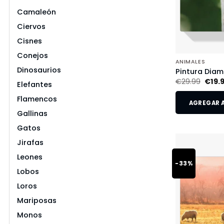
Camaleón
Ciervos
Cisnes
Conejos
ANIMALES
Dinosaurios
Pintura Diam
€
29.99
€
19.
Elefantes
Flamencos
AGREGAR A
Gallinas
Gatos
Jirafas
Leones
-33%
Lobos
Loros
Mariposas
Monos