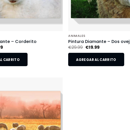
ANIMALES
ante – Corderito
Pintura Diamante – Dos ove
99
€
29.99
€
19.99
L CARRITO
AGREGAR AL CARRITO