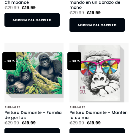
Chimpancé
mundo en un abrazo de
mono
€
29.99
€
19.99
€
29.99
€
19.99
AGREGAR AL CARRITO
AGREGAR AL CARRITO
-33%
-33%
ANIMALES
ANIMALES
Pintura Diamante – Familia
Pintura Diamante – Mantén
de gorilas
la calma
€
29.99
€
19.99
€
29.99
€
19.99