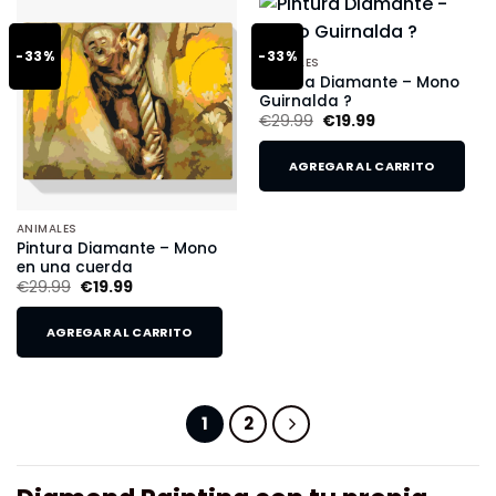
-33%
-33%
ANIMALES
Pintura Diamante – Mono
Guirnalda ?
€
29.99
€
19.99
AGREGAR AL CARRITO
ANIMALES
Pintura Diamante – Mono
en una cuerda
€
29.99
€
19.99
AGREGAR AL CARRITO
1
2