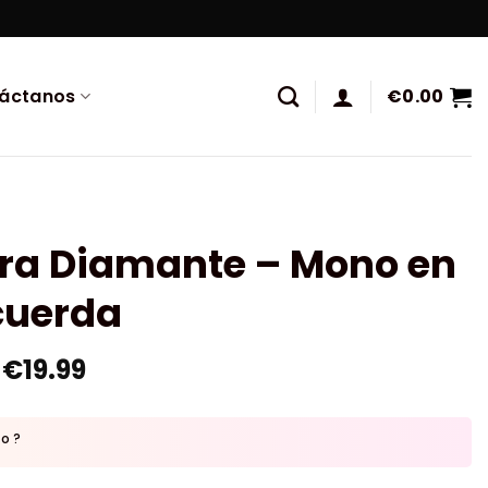
áctanos
€
0.00
ura Diamante – Mono en
cuerda
€
19.99
to ?