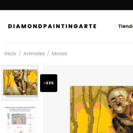
Tiend
Inicio
/
Animales
/
Monos
-33%