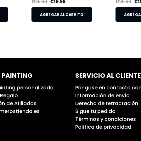
€
29.99
€
19.99
€
29.99
€
1
AGREGAR AL CARRITO
AGREGAR
 PAINTING
SERVICIO AL CLIENTE
inting personalizado
Póngase en contacto con
 Regalo
Información de envío
n de Afiliados
Derecho de retractación
umerostienda.es
Sigue tu pedido
Términos y condiciones
Política de privacidad