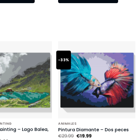
-33%
INTING
ANIMALES
inting – Lago Balea,
Pintura Diamante – Dos peces
€
29.99
€
19.99