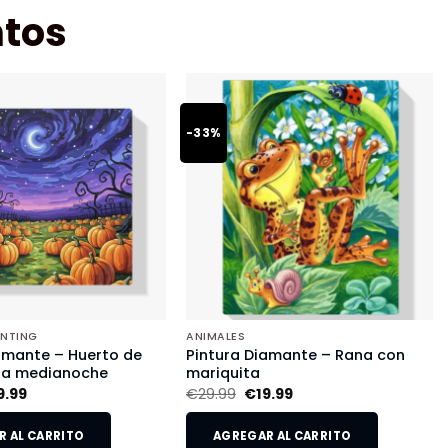
tos
-33%
INTING
ANIMALES
amante – Huerto de
Pintura Diamante – Rana con
 a medianoche
mariquita
9.99
€
29.99
€
19.99
 AL CARRITO
AGREGAR AL CARRITO