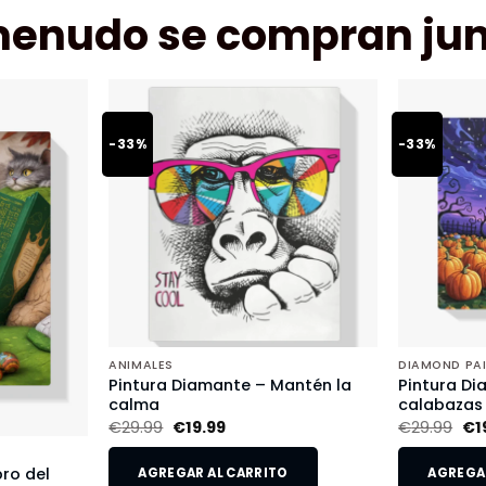
menudo se compran jun
-33%
-33%
ANIMALES
DIAMOND PA
Pintura Diamante – Mantén la
Pintura Di
calma
calabazas
€
29.99
€
19.99
€
29.99
€
1
bro del
AGREGAR AL CARRITO
AGREGAR