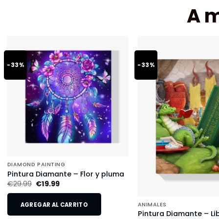
A 
-33%
-33%
DIAMOND PAINTING
Pintura Diamante – Flor y pluma
€
29.99
€
19.99
AGREGAR AL CARRITO
ANIMALES
Pintura Diamante – Li