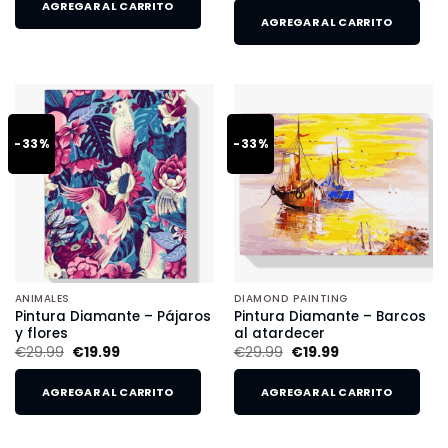
AGREGAR AL CARRITO
AGREGAR AL CARRITO
-33%
-33%
ANIMALES
DIAMOND PAINTING
Pintura Diamante – Pájaros
Pintura Diamante – Barcos
y flores
al atardecer
€
29.99
€
19.99
€
29.99
€
19.99
AGREGAR AL CARRITO
AGREGAR AL CARRITO