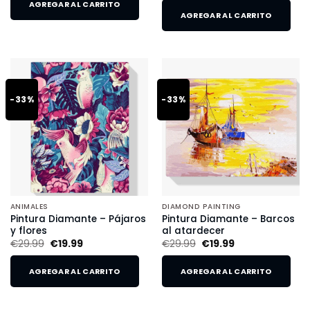
AGREGAR AL CARRITO
AGREGAR AL CARRITO
-33%
-33%
ANIMALES
DIAMOND PAINTING
Pintura Diamante – Pájaros
Pintura Diamante – Barcos
y flores
al atardecer
€
29.99
€
19.99
€
29.99
€
19.99
AGREGAR AL CARRITO
AGREGAR AL CARRITO