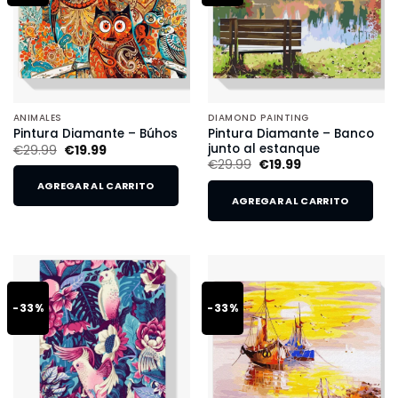
ANIMALES
DIAMOND PAINTING
Pintura Diamante – Banco
Pintura Diamante – Búhos
junto al estanque
€
29.99
€
19.99
€
29.99
€
19.99
AGREGAR AL CARRITO
AGREGAR AL CARRITO
-33%
-33%