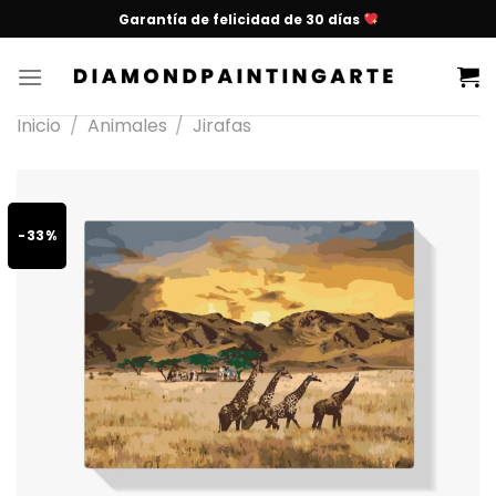
Garantía de felicidad de 30 días
Inicio
/
Animales
/
Jirafas
-33%