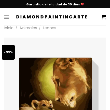
Garantía de felicidad de 30 días
Inicio
/
Animales
/
Leones
-33%