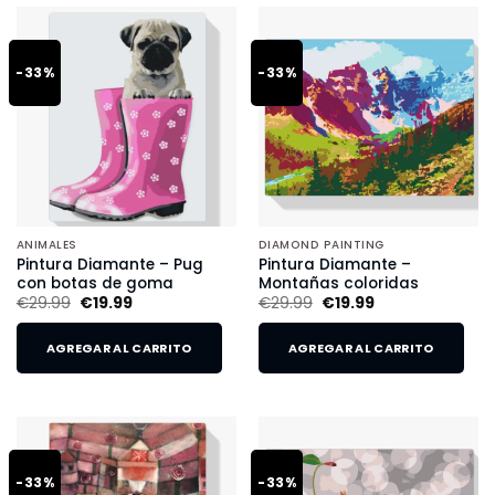
-33%
-33%
ANIMALES
DIAMOND PAINTING
Pintura Diamante – Pug
Pintura Diamante –
con botas de goma
Montañas coloridas
€
29.99
€
19.99
€
29.99
€
19.99
AGREGAR AL CARRITO
AGREGAR AL CARRITO
-33%
-33%