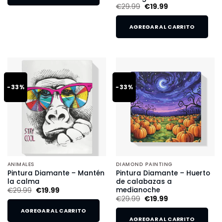
€
29.99
€
19.99
AGREGAR AL CARRITO
-33%
-33%
ANIMALES
DIAMOND PAINTING
Pintura Diamante – Mantén
Pintura Diamante – Huerto
la calma
de calabazas a
medianoche
€
29.99
€
19.99
€
29.99
€
19.99
AGREGAR AL CARRITO
AGREGAR AL CARRITO