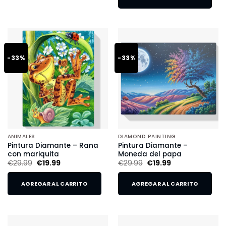
-33%
-33%
ANIMALES
DIAMOND PAINTING
Pintura Diamante – Rana
Pintura Diamante –
con mariquita
Moneda del papa
€
29.99
€
19.99
€
29.99
€
19.99
AGREGAR AL CARRITO
AGREGAR AL CARRITO