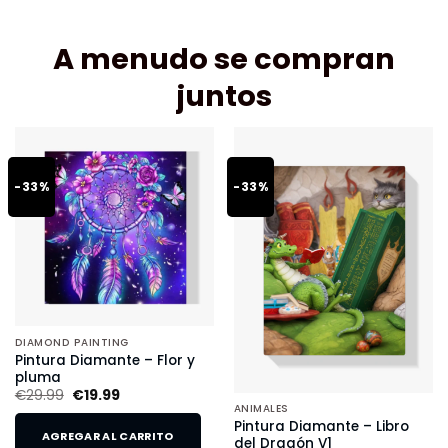
A menudo se compran
juntos
-33%
-33%
DIAMOND PAINTING
Pintura Diamante – Flor y
pluma
€
29.99
€
19.99
ANIMALES
Pintura Diamante – Libro
AGREGAR AL CARRITO
del Dragón V1