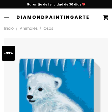
Garantía de felicidad de 30 días
Inicio
/
Animales
/
Osos
-33%