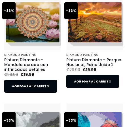
-33%
-33%
DIAMOND PAINTING
DIAMOND PAINTING
Pintura Diamante –
Pintura Diamante – Parque
Mandala dorado con
Nacional, Reino Unido 2
intrincados detalles
€
29.99
€
19.99
€
29.99
€
19.99
AGREGAR AL CARRITO
AGREGAR AL CARRITO
-33%
-33%