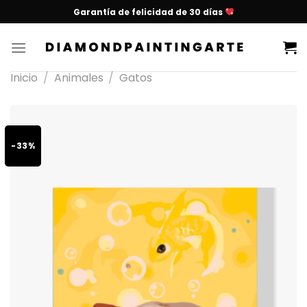
Garantía de felicidad de 30 días
Inicio
/
Animales
/
Gatos
-33%