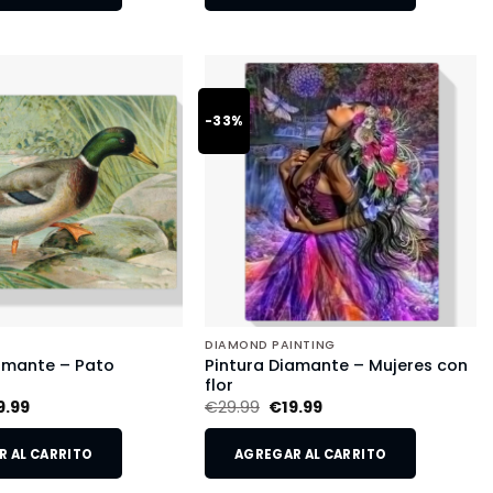
-33%
DIAMOND PAINTING
amante – Pato
Pintura Diamante – Mujeres con
flor
9.99
€
29.99
€
19.99
 AL CARRITO
AGREGAR AL CARRITO