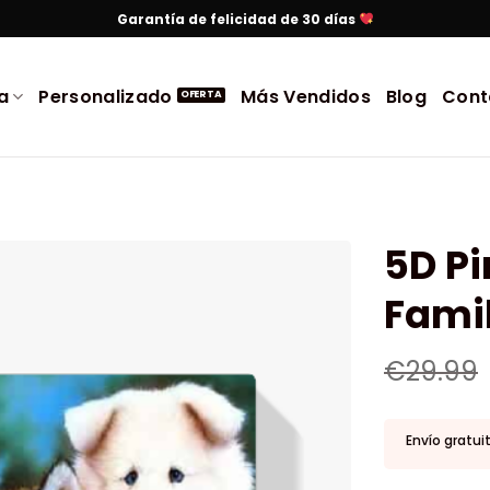
Garantía de felicidad de 30 días
a
Personalizado
Más Vendidos
Blog
Cont
5D P
Famil
€
29.99
Envío gratui