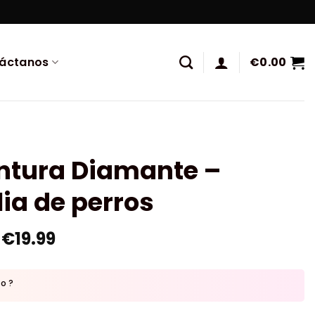
áctanos
€
0.00
intura Diamante –
ia de perros
€
19.99
to ?