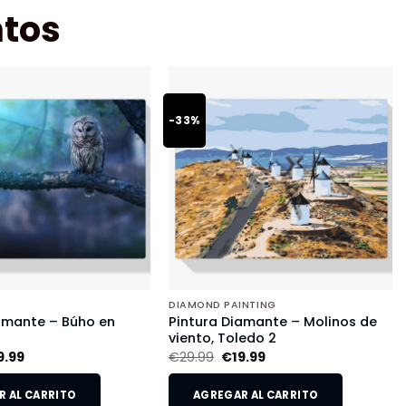
tos
-33%
DIAMOND PAINTING
amante – Búho en
Pintura Diamante – Molinos de
viento, Toledo 2
9.99
€
29.99
€
19.99
 AL CARRITO
AGREGAR AL CARRITO