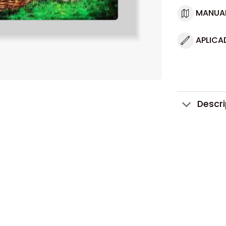
MANUA
APLICA
Descr