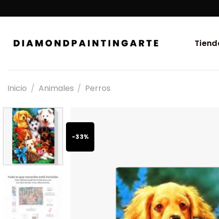
Tiend
Inicio
/
Animales
/
Perros
-33%