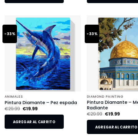
-33%
-33%
ANIMALES
DIAMOND PAINTING
Pintura Diamante – M
Pintura Diamante – Pez espada
Radiante
€
29.99
€
19.99
€
29.99
€
19.99
AGREGAR AL CARRITO
AGREGAR AL CARRITO