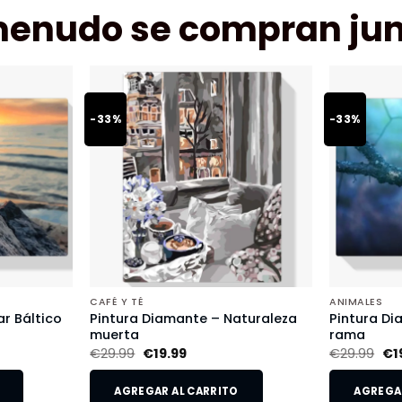
menudo se compran jun
-33%
-33%
CAFÉ Y TÉ
ANIMALES
r Báltico
Pintura Diamante – Naturaleza
Pintura Di
muerta
rama
€
29.99
€
19.99
€
29.99
€
1
AGREGAR AL CARRITO
AGREGAR