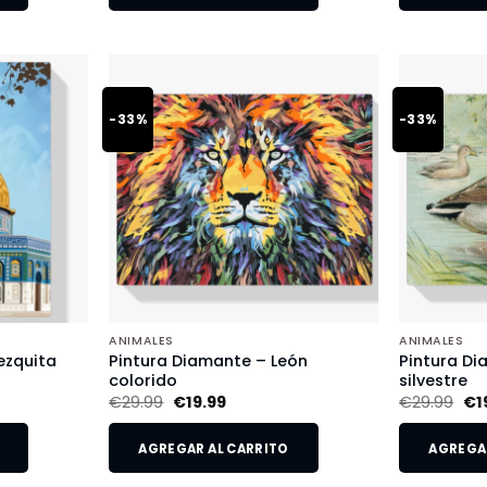
-33%
-33%
ANIMALES
ANIMALES
ezquita
Pintura Diamante – León
Pintura Di
colorido
silvestre
€
29.99
€
19.99
€
29.99
€
1
AGREGAR AL CARRITO
AGREGAR