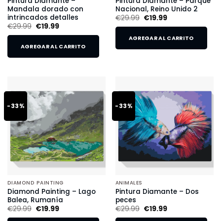
Pintura Diamante –
Pintura Diamante – Parque
Mandala dorado con
Nacional, Reino Unido 2
intrincados detalles
€
29.99
€
19.99
€
29.99
€
19.99
AGREGAR AL CARRITO
AGREGAR AL CARRITO
-33%
-33%
DIAMOND PAINTING
ANIMALES
Diamond Painting – Lago
Pintura Diamante – Dos
Balea, Rumanía
peces
€
29.99
€
19.99
€
29.99
€
19.99