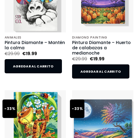
ANIMALES
DIAMOND PAINTING
Pintura Diamante – Mantén
Pintura Diamante – Huerto
la calma
de calabazas a
medianoche
€
29.99
€
19.99
€
29.99
€
19.99
AGREGAR AL CARRITO
AGREGAR AL CARRITO
-33%
-33%