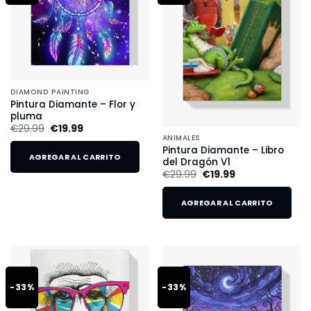
DIAMOND PAINTING
Pintura Diamante – Flor y
pluma
€
29.99
€
19.99
ANIMALES
Pintura Diamante – Libro
AGREGAR AL CARRITO
del Dragón V1
€
29.99
€
19.99
AGREGAR AL CARRITO
-33%
-33%