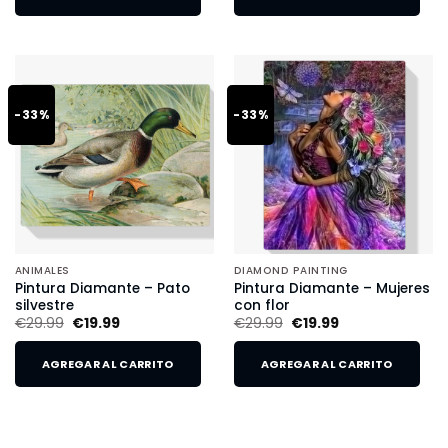
-33%
-33%
ANIMALES
DIAMOND PAINTING
Pintura Diamante – Pato
Pintura Diamante – Mujeres
silvestre
con flor
€
29.99
€
19.99
€
29.99
€
19.99
AGREGAR AL CARRITO
AGREGAR AL CARRITO