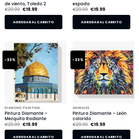
de viento, Toledo 2
espada
€
29.99
€
19.99
€
29.99
€
19.99
AGREGAR AL CARRITO
AGREGAR AL CARRITO
-33%
-33%
DIAMOND PAINTING
ANIMALES
Pintura Diamante –
Pintura Diamante – León
Mezquita Radiante
colorido
€
29.99
€
19.99
€
29.99
€
19.99
AGREGAR AL CARRITO
AGREGAR AL CARRITO