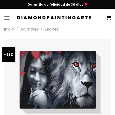
Garantía de felicidad de 30 días
Inicio
/
Animales
/
Leones
-33%