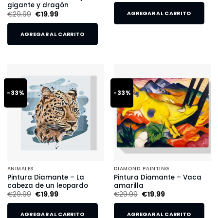
gigante y dragón
€
29.99
€
19.99
AGREGAR AL CARRITO
AGREGAR AL CARRITO
-33%
-33%
ANIMALES
DIAMOND PAINTING
Pintura Diamante – La
Pintura Diamante – Vaca
cabeza de un leopardo
amarilla
€
29.99
€
19.99
€
29.99
€
19.99
AGREGAR AL CARRITO
AGREGAR AL CARRITO