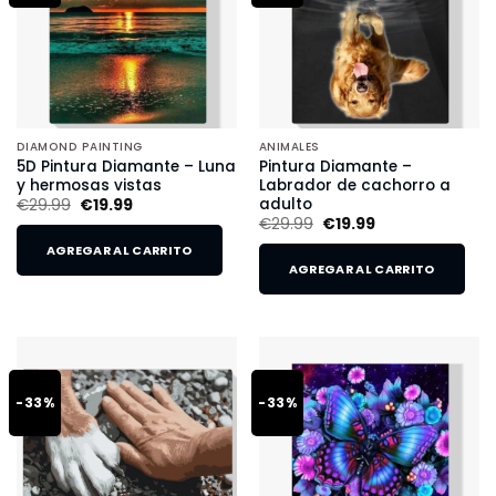
DIAMOND PAINTING
ANIMALES
5D Pintura Diamante – Luna
Pintura Diamante –
y hermosas vistas
Labrador de cachorro a
adulto
€
29.99
€
19.99
€
29.99
€
19.99
AGREGAR AL CARRITO
AGREGAR AL CARRITO
-33%
-33%