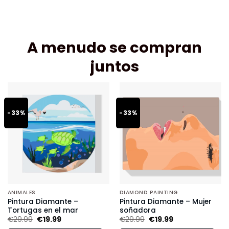
A menudo se compran
juntos
-33%
-33%
ANIMALES
DIAMOND PAINTING
Pintura Diamante –
Pintura Diamante – Mujer
Tortugas en el mar
soñadora
€
29.99
€
19.99
€
29.99
€
19.99