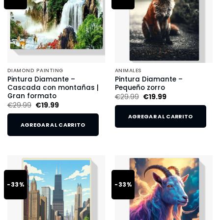
DIAMOND PAINTING
ANIMALES
Pintura Diamante –
Pintura Diamante –
Cascada con montañas |
Pequeño zorro
Gran formato
€
29.99
€
19.99
€
29.99
€
19.99
AGREGAR AL CARRITO
AGREGAR AL CARRITO
-33%
-33%