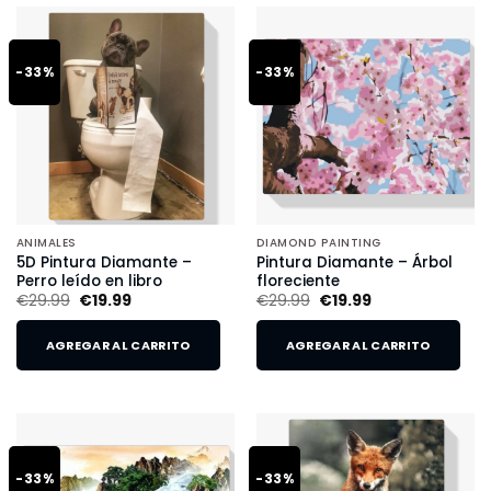
-33%
-33%
ANIMALES
DIAMOND PAINTING
5D Pintura Diamante –
Pintura Diamante – Árbol
Perro leído en libro
floreciente
€
29.99
€
19.99
€
29.99
€
19.99
AGREGAR AL CARRITO
AGREGAR AL CARRITO
-33%
-33%