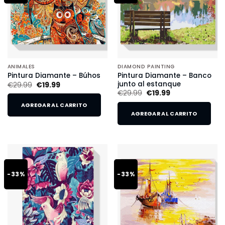
ANIMALES
DIAMOND PAINTING
Pintura Diamante – Banco
Pintura Diamante – Búhos
junto al estanque
€
29.99
€
19.99
€
29.99
€
19.99
AGREGAR AL CARRITO
AGREGAR AL CARRITO
-33%
-33%