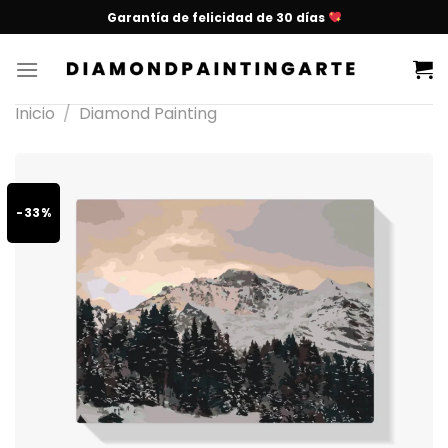
Garantía de felicidad de 30 días
Inicio
/
Diamond Painting
-33%