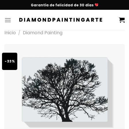
Garantía de felicidad de 30 días
Inicio
/
Diamond Painting
-33%