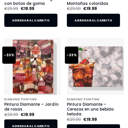
con botas de goma
Montañas coloridas
€
29.99
€
19.99
€
29.99
€
19.99
AGREGAR AL CARRITO
AGREGAR AL CARRITO
-33%
-33%
DIAMOND PAINTING
DIAMOND PAINTING
Pintura Diamante – Jardín
Pintura Diamante –
de rosas
Cerezas en una bebida
helada
€
29.99
€
19.99
€
29.99
€
19.99
AGREGAR AL CARRITO