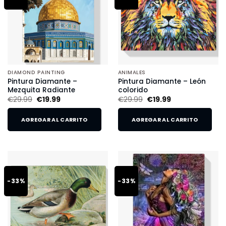
DIAMOND PAINTING
ANIMALES
Pintura Diamante –
Pintura Diamante – León
Mezquita Radiante
colorido
€
29.99
€
19.99
€
29.99
€
19.99
AGREGAR AL CARRITO
AGREGAR AL CARRITO
-33%
-33%