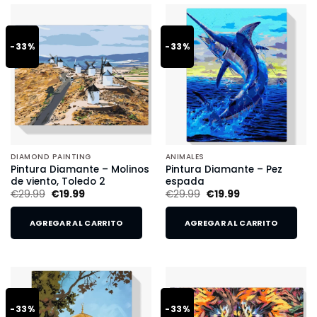
-33%
-33%
DIAMOND PAINTING
ANIMALES
Pintura Diamante – Molinos
Pintura Diamante – Pez
de viento, Toledo 2
espada
€
29.99
€
19.99
€
29.99
€
19.99
AGREGAR AL CARRITO
AGREGAR AL CARRITO
-33%
-33%