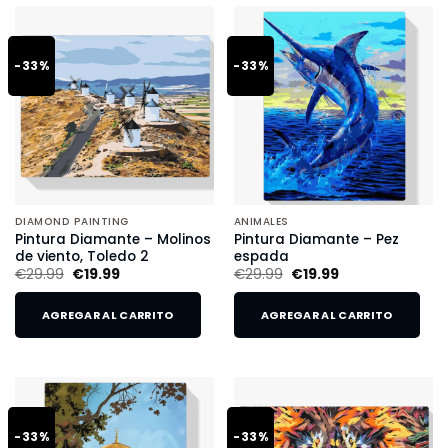
-33%
-33%
DIAMOND PAINTING
ANIMALES
Pintura Diamante – Molinos
Pintura Diamante – Pez
de viento, Toledo 2
espada
€
29.99
€
19.99
€
29.99
€
19.99
AGREGAR AL CARRITO
AGREGAR AL CARRITO
-33%
-33%