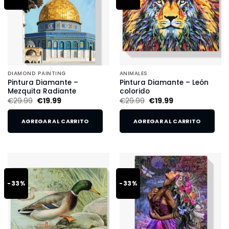
DIAMOND PAINTING
ANIMALES
Pintura Diamante –
Pintura Diamante – León
Mezquita Radiante
colorido
€
29.99
€
19.99
€
29.99
€
19.99
AGREGAR AL CARRITO
AGREGAR AL CARRITO
-33%
-33%