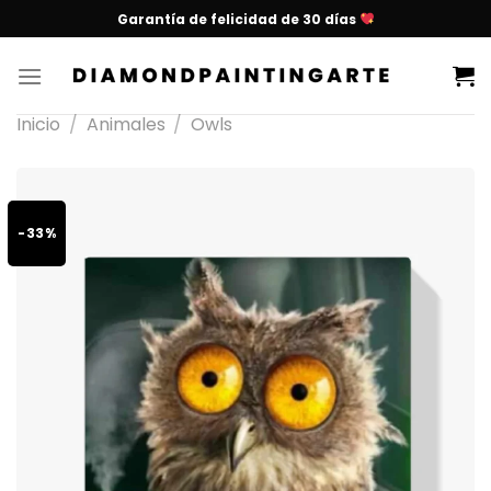
Garantía de felicidad de 30 días
Inicio
/
Animales
/
Owls
-33%