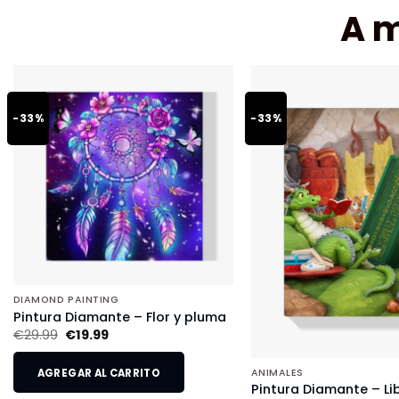
A 
-33%
-33%
DIAMOND PAINTING
Pintura Diamante – Flor y pluma
€
29.99
€
19.99
AGREGAR AL CARRITO
ANIMALES
Pintura Diamante – Li