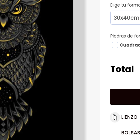
Elige tu for
Piedras de f
Cuadra
Total
LIENZO
BOLSAS