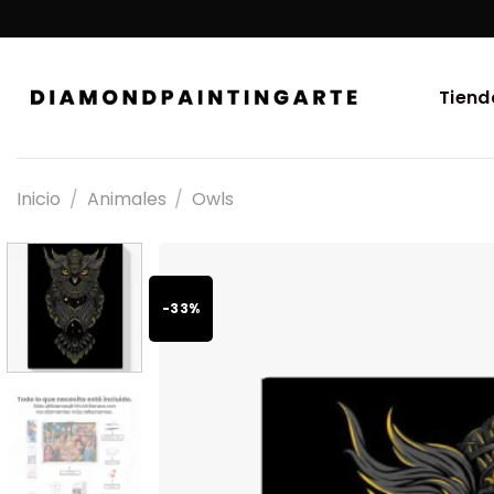
Tiend
Inicio
/
Animales
/
Owls
-33%