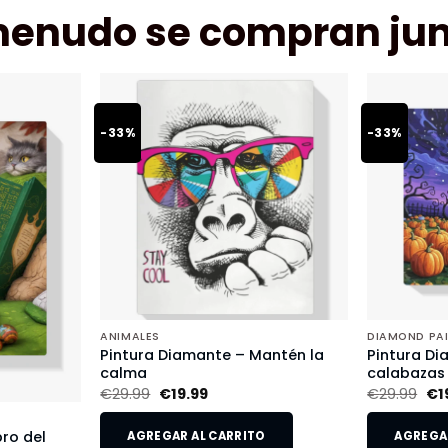
menudo se compran jun
-33%
-33%
ANIMALES
DIAMOND PA
Pintura Diamante – Mantén la
Pintura Di
calma
calabazas
€
29.99
€
19.99
€
29.99
€
1
bro del
AGREGAR AL CARRITO
AGREGAR