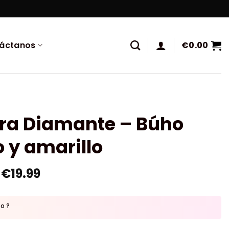
áctanos
€
0.00
ura Diamante – Búho
 y amarillo
€
19.99
to ?