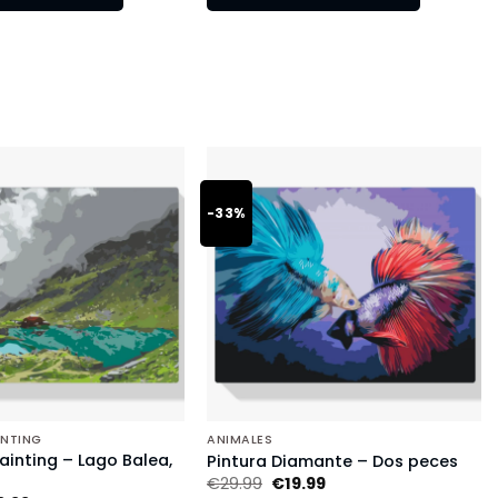
-33%
INTING
ANIMALES
inting – Lago Balea,
Pintura Diamante – Dos peces
€
29.99
€
19.99