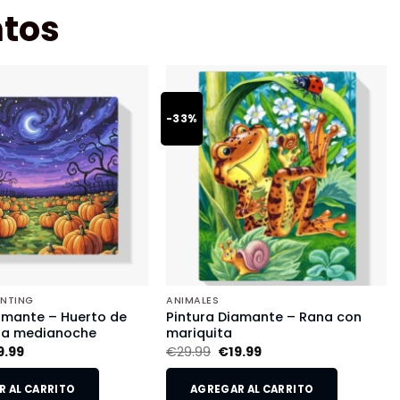
tos
-33%
INTING
ANIMALES
amante – Huerto de
Pintura Diamante – Rana con
 a medianoche
mariquita
9.99
€
29.99
€
19.99
 AL CARRITO
AGREGAR AL CARRITO