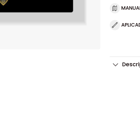
MANUA
APLICA
Descr