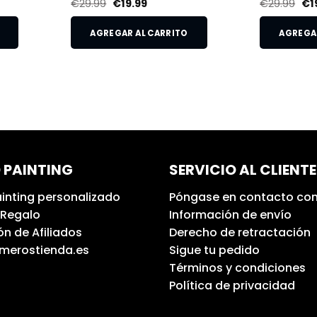
€
29.99
€
19.99
€
29.99
€
1
AGREGAR AL CARRITO
AGREGAR
 PAINTING
SERVICIO AL CLIENTE
inting personalizado
Póngase en contacto con
 Regalo
Información de envío
n de Afiliados
Derecho de retractación
umerostienda.es
Sigue tu pedido
Términos y condiciones
Política de privacidad