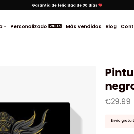
Garantía de felicidad de 30 días
a
Personalizado
Más Vendidos
Blog
Cont
Pint
negro
€
29.99
Envío gratui