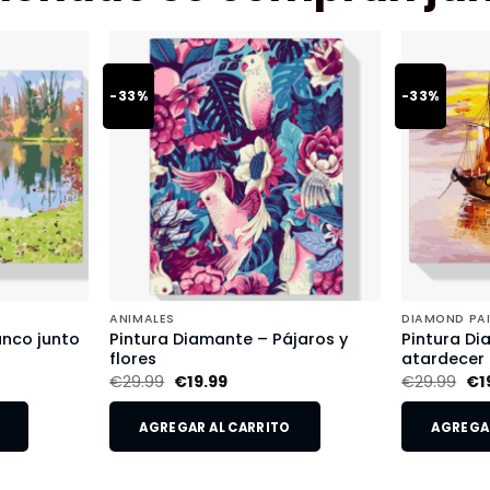
-33%
-33%
ANIMALES
DIAMOND PA
anco junto
Pintura Diamante – Pájaros y
Pintura Di
flores
atardecer
€
29.99
€
19.99
€
29.99
€
1
AGREGAR AL CARRITO
AGREGAR