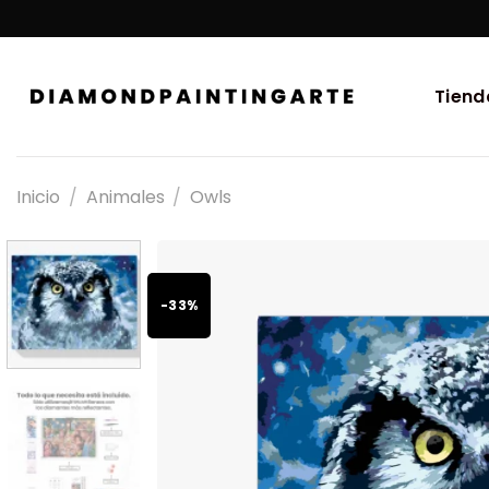
Tiend
Inicio
/
Animales
/
Owls
-33%