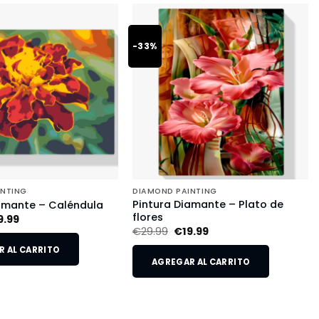
-33%
INTING
DIAMOND PAINTING
Pintura Diamante – Plato de
amante – Caléndula
flores
9.99
€
29.99
€
19.99
 AL CARRITO
AGREGAR AL CARRITO