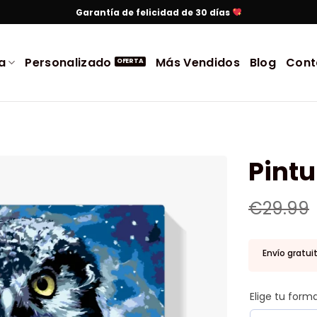
Garantía de felicidad de 30 días
a
Personalizado
Más Vendidos
Blog
Cont
Pint
€
29.99
Envío gratui
Elige tu for