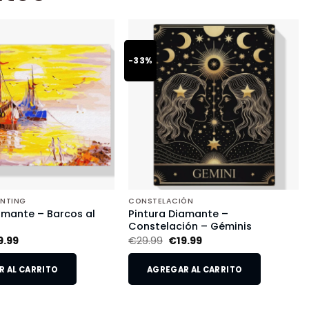
-33%
INTING
CONSTELACIÓN
amante – Barcos al
Pintura Diamante –
Constelación – Géminis
9.99
€
29.99
€
19.99
 AL CARRITO
AGREGAR AL CARRITO