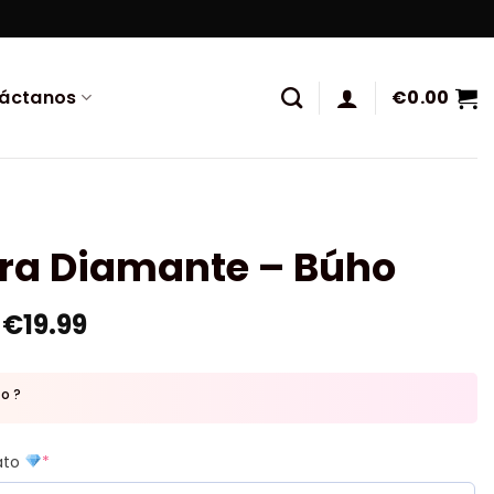
áctanos
€
0.00
ura Diamante – Búho
€
19.99
to ?
mato
*