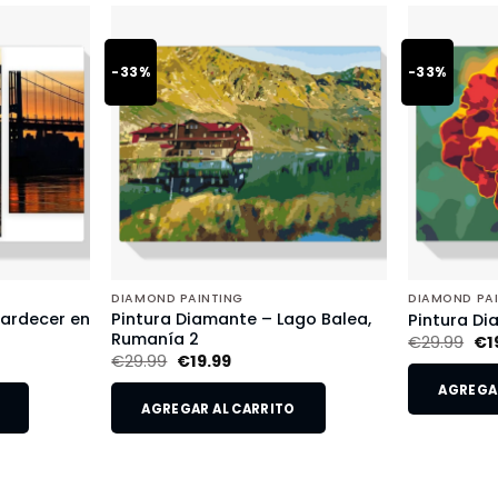
-33%
-33%
DIAMOND PAINTING
DIAMOND PA
tardecer en
Pintura Diamante – Lago Balea,
Pintura Di
Rumanía 2
€
29.99
€
1
€
29.99
€
19.99
AGREGAR
AGREGAR AL CARRITO