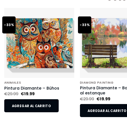
-33%
-33%
ANIMALES
DIAMOND PAINTING
Pintura Diamante – B
Pintura Diamante – Búhos
al estanque
€
29.99
€
19.99
€
29.99
€
19.99
AGREGAR AL CARRITO
AGREGAR AL CARRITO