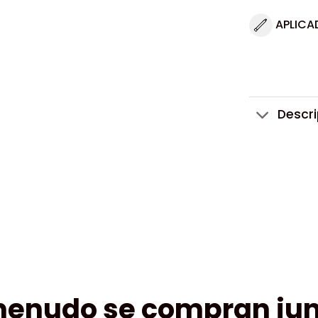
APLICA
Descr
menudo se compran jun