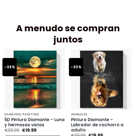
A menudo se compran
juntos
-33%
-33%
DIAMOND PAINTING
ANIMALES
5D Pintura Diamante – Luna
Pintura Diamante –
y hermosas vistas
Labrador de cachorro a
adulto
€
29.99
€
19.99
€
29.99
€
19.99