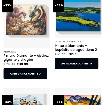
-33%
-33%
DIAMOND PAINTING
Pintura Diamante –
Depósito de agua Lipno 2
ANIMALES
€
29.99
€
19.99
Pintura Diamante – Ajedrez
gigante y dragón
€
29.99
€
19.99
AGREGAR AL CARRITO
AGREGAR AL CARRITO
-33%
-33%