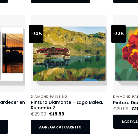
-33%
-33%
DIAMOND PAINTING
DIAMOND PA
tardecer en
Pintura Diamante – Lago Balea,
Pintura Di
Rumanía 2
€
29.99
€
1
€
29.99
€
19.99
AGREGAR
AGREGAR AL CARRITO