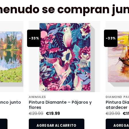
menudo se compran jun
-33%
-33%
ANIMALES
DIAMOND PA
anco junto
Pintura Diamante – Pájaros y
Pintura Di
flores
atardecer
€
29.99
€
19.99
€
29.99
€
1
AGREGAR AL CARRITO
AGREGAR