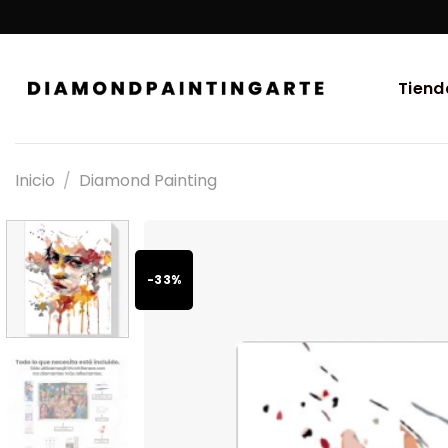
Tiend
Inicio
/
Diamond Painting
-33%