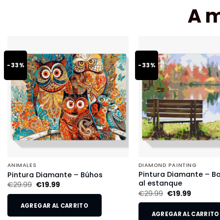
A 
-33%
-33%
ANIMALES
DIAMOND PAINTING
Pintura Diamante – B
Pintura Diamante – Búhos
al estanque
€
29.99
€
19.99
€
29.99
€
19.99
AGREGAR AL CARRITO
AGREGAR AL CARRITO