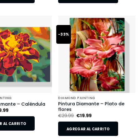
-33%
INTING
DIAMOND PAINTING
Pintura Diamante – Plato de
amante – Caléndula
flores
9.99
€
29.99
€
19.99
 AL CARRITO
AGREGAR AL CARRITO