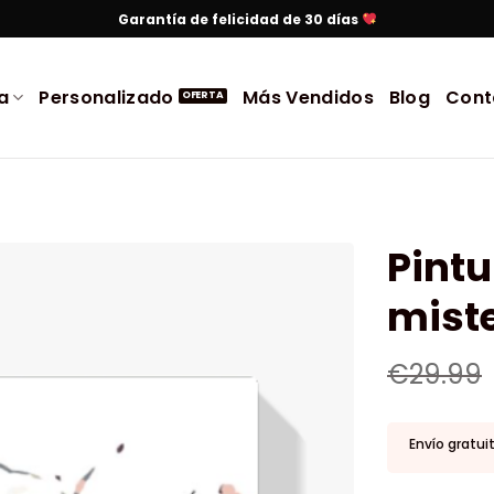
Garantía de felicidad de 30 días
a
Personalizado
Más Vendidos
Blog
Cont
Pint
mist
€
29.99
Envío gratui