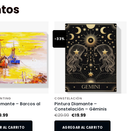
tos
-33%
INTING
CONSTELACIÓN
amante – Barcos al
Pintura Diamante –
Constelación – Géminis
9.99
€
29.99
€
19.99
 AL CARRITO
AGREGAR AL CARRITO