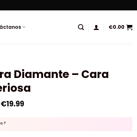
áctanos
€
0.00
ura Diamante – Cara
eriosa
€
19.99
to ?